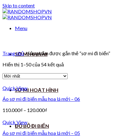
Skip to content
Menu
Trang chủ
/
Sản phẩm được gắn thẻ “sơ mi đi biển”
SƠ MI HAWAII
Hiển thị 1–50 của 54 kết quả
Quick View
SƠ MI HOẠT HÌNH
Áo sơ mi đi biển mẫu hoa lá mới – 06
110.000
₫
–
120.000
₫
Quick View
ĐỒ BỘ ĐI BIỂN
Áo sơ mi đi biển mẫu hoa lá mới – 05