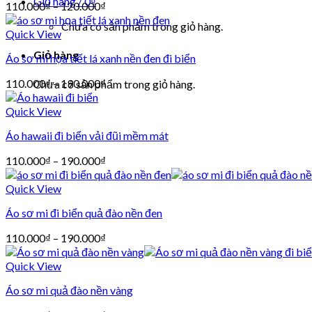
Giỏ hàng /
0
₫
110.000
₫
–
120.000
₫
Chưa có sản phẩm trong giỏ hàng.
Quick View
Giỏ hàng
Áo sơ mi họa tiết lá xanh nền đen đi biển
110.000
₫
–
190.000
₫
Chưa có sản phẩm trong giỏ hàng.
Quick View
Áo hawaii đi biển vải đũi mềm mát
110.000
₫
–
190.000
₫
Quick View
Áo sơ mi đi biển quả đào nền đen
110.000
₫
–
190.000
₫
Quick View
Áo sơ mi quả đào nền vàng