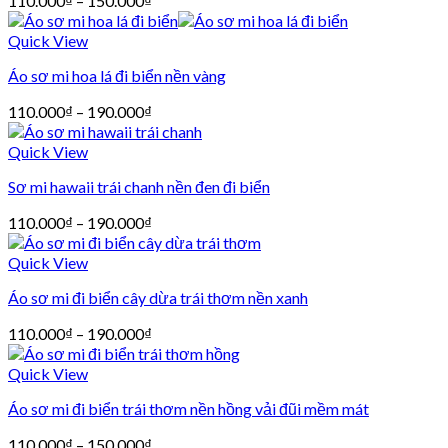
110.000
₫
–
150.000
₫
Quick View
Áo sơ mi hoa lá đi biển nền vàng
110.000
₫
–
190.000
₫
Quick View
Sơ mi hawaii trái chanh nền đen đi biển
110.000
₫
–
190.000
₫
Quick View
Áo sơ mi đi biển cây dừa trái thơm nền xanh
110.000
₫
–
190.000
₫
Quick View
Áo sơ mi đi biển trái thơm nền hồng vải đũi mềm mát
110.000
₫
–
150.000
₫