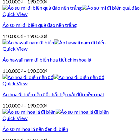
110.000
₫
–
190.000
₫
Quick View
Áo sơ mi đi biển quả đào nền trắng
110.000
₫
–
190.000
₫
Quick View
Áo hawaii nam đi biển họa tiết chim hoa lá
110.000
₫
–
190.000
₫
Quick View
Áo hoa đi biển nền đỏ chất liệu vải đũi mềm mát
110.000
₫
–
190.000
₫
Quick View
Áo sơ mi hoa lá nền đen đi biển