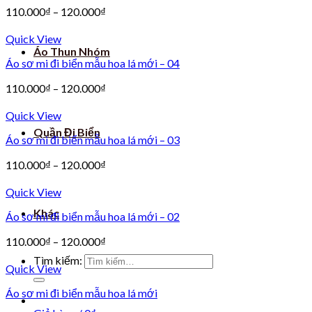
110.000
₫
–
120.000
₫
Quick View
Áo Thun Nhóm
Áo sơ mi đi biển mẫu hoa lá mới – 04
110.000
₫
–
120.000
₫
Quick View
Quần Đi Biển
Áo sơ mi đi biển mẫu hoa lá mới – 03
110.000
₫
–
120.000
₫
Quick View
Khác
Áo sơ mi đi biển mẫu hoa lá mới – 02
110.000
₫
–
120.000
₫
Tìm kiếm:
Quick View
Áo sơ mi đi biển mẫu hoa lá mới