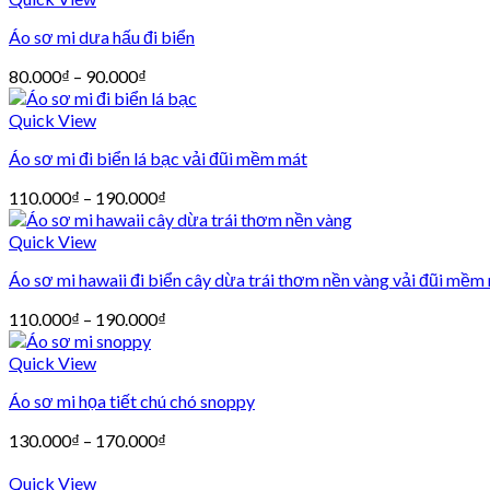
Áo sơ mi dưa hấu đi biển
80.000
₫
–
90.000
₫
Quick View
Áo sơ mi đi biển lá bạc vải đũi mềm mát
110.000
₫
–
190.000
₫
Quick View
Áo sơ mi hawaii đi biển cây dừa trái thơm nền vàng vải đũi mềm
110.000
₫
–
190.000
₫
Quick View
Áo sơ mi họa tiết chú chó snoppy
130.000
₫
–
170.000
₫
Quick View