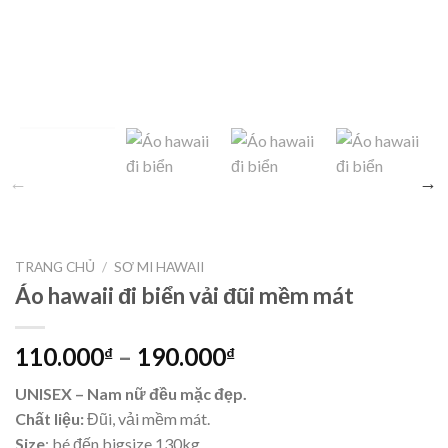
TRANG CHỦ
/
SƠ MI HAWAII
Áo hawaii đi biển vải đũi mềm mát
110.000
–
190.000
₫
₫
UNISEX – Nam nữ đều mặc đẹp.
Chất liệu:
Đũi, vải mềm mát.
Size
: bé đến bigsize 130kg