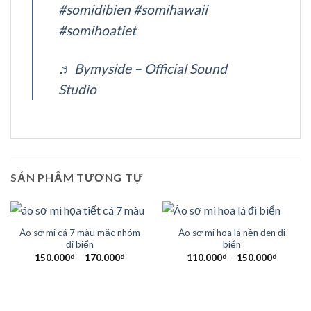
#somidibien
#somihawaii
#somihoatiet
♬ Bymyside – Official Sound
Studio
SẢN PHẨM TƯƠNG TỰ
Áo sơ mi cá 7 màu mặc nhóm
Áo sơ mi hoa lá nền đen đi
đi biển
biển
150.000
₫
–
170.000
₫
110.000
₫
–
150.000
₫