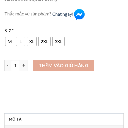
Thắc mắc về sản phẩm?
Chat ngay!
SIZE
M
L
XL
2XL
3XL
Áo hawaii đi biển vải đũi mềm mát số lượng
THÊM VÀO GIỎ HÀNG
MÔ TẢ