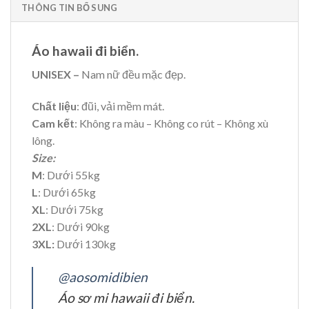
THÔNG TIN BỔ SUNG
Áo hawaii đi biển.
UNISEX –
Nam nữ đều mặc đẹp.
Chất liệu
: đũi, vải mềm mát.
Cam kết
: Không ra màu – Không co rút – Không xù
lông.
Size:
M
: Dưới 55kg
L
: Dưới 65kg
XL
: Dưới 75kg
2XL
: Dưới 90kg
3XL:
Dưới 130kg
@aosomidibien
Áo sơ mi hawaii đi biển.