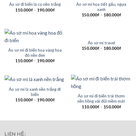
HẾT HÀNG
Áo sơ mi họa tiết gấu, ngựa
Áo sơ đi biển lá cọ nền trắng
xanh
110.000
₫
–
190.000
₫
150.000
₫
–
180.000
₫
HẾT HÀNG
Áo sơ mi travel
150.000
₫
–
180.000
₫
Áo sơ mi đi biển hoa vàng hoa
đỏ nền đen
110.000
₫
–
190.000
₫
Áo sơ mi lá xanh nền trắng đi
biển
Áo sơ mi đi biển trái thơm
110.000
₫
–
190.000
₫
nền hồng vải đũi mềm mát
110.000
₫
–
150.000
₫
LIÊN HỆ: