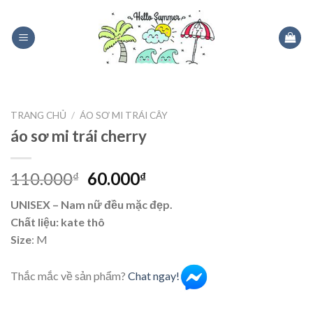
Skip
to
content
TRANG CHỦ
/
ÁO SƠ MI TRÁI CÂY
áo sơ mi trái cherry
110.000
60.000
₫
₫
UNISEX – Nam nữ đều mặc đẹp.
Chất liệu: kate thô
Size
: M
Thắc mắc về sản phẩm?
Chat ngay!