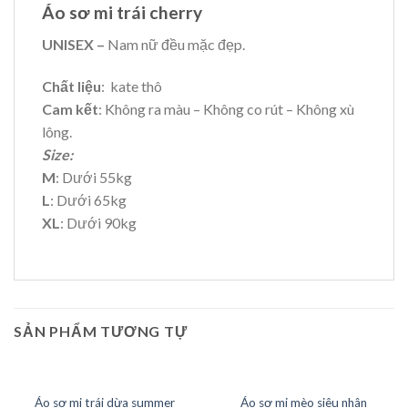
Áo sơ mi trái cherry
UNISEX –
Nam nữ đều mặc đẹp.
Chất liệu
: kate thô
Cam kết
: Không ra màu – Không co rút – Không xù
lông.
Size:
M
: Dưới 55kg
L
: Dưới 65kg
XL
: Dưới 90kg
SẢN PHẨM TƯƠNG TỰ
HẾT HÀNG
HẾT HÀNG
Áo sơ mi trái dừa summer
Áo sơ mi mèo siêu nhân