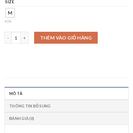
SIZE
M
XÓA
áo sơ mi trái cherry số lượng
THÊM VÀO GIỎ HÀNG
MÔ TẢ
THÔNG TIN BỔ SUNG
ĐÁNH GIÁ (0)