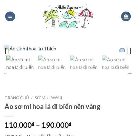
Skip
to
content
TRANG CHỦ
/
SƠ MI HAWAII
Áo sơ mi hoa lá đi biển nền vàng
110.000
–
190.000
₫
₫