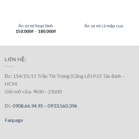
HẾT HÀNG
HẾT HÀNG
Áo sơ mi hoạt hình
Áo sơ mi cá mập cua
150.000
₫
–
180.000
₫
LIÊN HỆ:
Đc: 154/15/11 Trần Thị Trọng (Cống Lở) P.15 Tân Bình –
HCM.
Giờ mở cửa: 9h00 – 21h00
Đt:
0908.66.94.95 –
0933.560.396
Fanpage