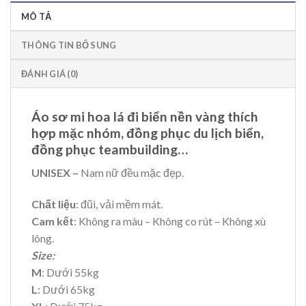
MÔ TẢ
THÔNG TIN BỔ SUNG
ĐÁNH GIÁ (0)
Áo sơ mi hoa lá đi biển nền vàng thích
hợp mặc nhóm, đồng phục du lịch biển,
đồng phục teambuilding…
UNISEX –
Nam nữ đều mặc đẹp.
Chất liệu
: đũi, vải mềm mát.
Cam kết
: Không ra màu – Không co rút – Không xù
lông.
Size:
M
: Dưới 55kg
L
: Dưới 65kg