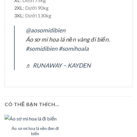
XL
: Dưới 75kg
2XL
: Dưới 90kg
3XL:
Dưới 130kg
@aosomidibien
Áo sơ mi hoa lá nền vàng đi biển.
#somidibien
#somihoala
♬ RUNAWAY – KAYDEN
CÓ THỂ BẠN THÍCH…
Áo sơ mi hoa lá nền đen đi
biển