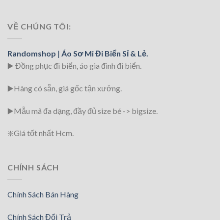
VỀ CHÚNG TÔI:
Randomshop
|
Áo Sơ Mi Đi Biển Sỉ & Lẻ.
▶️ Đồng phục đi biển
, áo gia đình đi biển.
▶️Hàng có sẵn, giá gốc tận xưởng.
▶️
Mẫu mã đa dạng, đầy đủ size bé -> bigsize.
❇️
Giá tốt nhất Hcm.
CHÍNH SÁCH
Chính Sách Bán Hàng
Chính Sách Đổi Trả