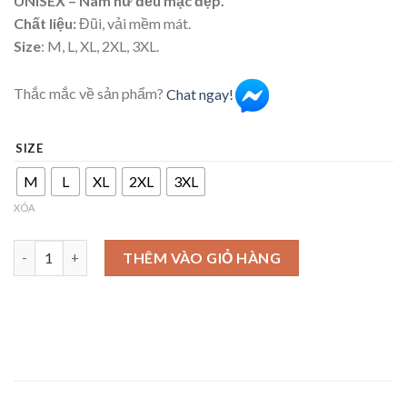
UNISEX – Nam nữ đều mặc đẹp.
Chất liệu:
Đũi, vải mềm mát.
Size
: M, L, XL, 2XL, 3XL.
Thắc mắc về sản phẩm?
Chat ngay!
SIZE
M
L
XL
2XL
3XL
XÓA
Áo sơ mi hoa lá đi biển nền vàng số lượng
THÊM VÀO GIỎ HÀNG