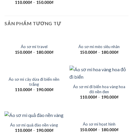
110.000
₫
–
150.000
₫
SẢN PHẨM TƯƠNG TỰ
HẾT HÀNG
HẾT HÀNG
Áo sơ mi travel
Áo sơ mi mèo siêu nhân
150.000
₫
–
180.000
₫
150.000
₫
–
180.000
₫
Áo sơ mi cây dừa đi biển nền
trắng
Áo sơ mi đi biển hoa vàng hoa
110.000
₫
–
190.000
₫
đỏ nền đen
110.000
₫
–
190.000
₫
HẾT HÀNG
Áo sơ mi họat hình
Áo sơ mi quả đào nền vàng
150.000
₫
–
180.000
₫
110.000
₫
–
190.000
₫