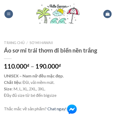
Skip
to
content
TRANG CHỦ
/
SƠ MI HAWAII
Áo sơ mi trái thơm đi biển nền trắng
110.000
–
190.000
₫
₫
UNISEX – Nam nữ đều mặc đẹp.
Chất liệu:
Đũi, vải mềm mát.
Size
: M, L, XL, 2XL, 3XL.
Đầy đủ size từ bé đến bigsize
Thắc mắc về sản phẩm?
Chat ngay!