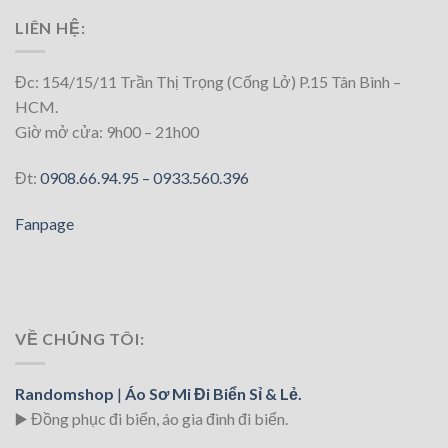
LIÊN HỆ:
Đc: 154/15/11 Trần Thị Trọng (Cống Lở) P.15 Tân Bình –
HCM.
Giờ mở cửa: 9h00 – 21h00
Đt:
0908.66.94.95 –
0933.560.396
Fanpage
VỀ CHÚNG TÔI:
Randomshop
|
Áo Sơ Mi Đi Biển Sỉ & Lẻ.
▶️ Đồng phục đi biển
, áo gia đình đi biển.