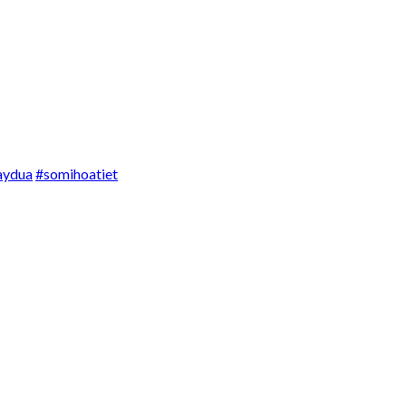
aydua
#somihoatiet