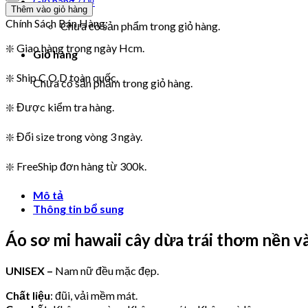
Giỏ hàng /
0
₫
Thêm vào giỏ hàng
Chính Sách Bán Hàng:
Chưa có sản phẩm trong giỏ hàng.
❇️ Giao hàng trong ngày Hcm.
Giỏ hàng
❇️ Ship C.O.D toàn quốc.
Chưa có sản phẩm trong giỏ hàng.
❇️ Được kiểm tra hàng.
❇️ Đổi size trong vòng 3 ngày.
❇️ FreeShip đơn hàng từ 300k.
Mô tả
Thông tin bổ sung
Áo sơ mi hawaii cây dừa trái thơm nền v
UNISEX –
Nam nữ đều mặc đẹp.
Chất liệu
: đũi, vải mềm mát.