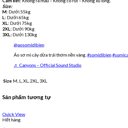
Cam kết
: Không ra màu – Không co rút – Không xù lông.
Size:
M
: Dưới 55kg
L
: Dưới 65kg
XL
: Dưới 75kg
2XL
: Dưới 90kg
3XL:
Dưới 130kg
@aosomidibien
Áo sơ mi cây dừa trái thơm nền vàng.
#somidibien
#somic
♬ Canyons – Official Sound Studio
Size
M, L, XL, 2XL, 3XL
Sản phẩm tương tự
Quick View
Hết hàng