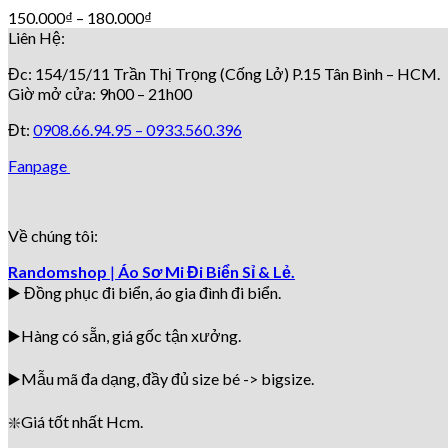
150.000
₫
–
180.000
₫
Liên Hệ:
Đc: 154/15/11 Trần Thị Trọng (Cống Lở) P.15 Tân Bình – HCM.
Giờ mở cửa: 9h00 – 21h00
Đt:
0908.66.94.95 –
0933.560.396
Fanpage
Về chúng tôi:
Randomshop
|
Áo Sơ Mi Đi Biển Sỉ & Lẻ.
▶️ Đồng phục đi biển
, áo gia đình đi biển.
▶️Hàng có sẵn, giá gốc tận xưởng.
▶️
Mẫu mã đa dạng, đầy đủ size bé -> bigsize.
❇️
Giá tốt nhất Hcm.