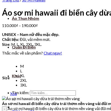
Áo sơ mi hawaii đi biển cây d
Áo Thun Nhóm
110.000
₫
–
190.000
₫
UNISEX – Nam nữ đều mặc đẹp.
Chất liệu:
Đũi, vải mềm mát.
Size
: M, L, XL, 2XL, 3XL.
Quần Đi Biển
Thắc mắc về sản phẩm?
Chat ngay!
M
L
XL
Khác
Size
2XL
3XL
Tìm kiếm:
Xóa
Áo sơ mi hawaii đi biển cây dừa trái thơm nền vàng vải đũi
Áo sơ mi hawaii đi biển cây dừa trái thơm nền vàng vải đũi 