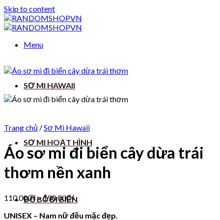
Skip to content
Menu
SƠ MI HAWAII
Trang chủ
/
Sơ Mi Hawaii
SƠ MI HOẠT HÌNH
Áo sơ mi đi biển cây dừa trái
thơm nền xanh
110.000
₫
–
190.000
₫
ĐỒ BỘ ĐI BIỂN
UNISEX – Nam nữ đều mặc đẹp.