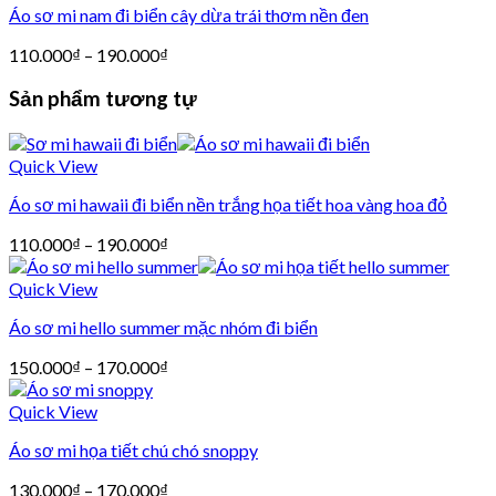
Áo sơ mi nam đi biển cây dừa trái thơm nền đen
110.000
₫
–
190.000
₫
Sản phẩm tương tự
Quick View
Áo sơ mi hawaii đi biển nền trắng họa tiết hoa vàng hoa đỏ
110.000
₫
–
190.000
₫
Quick View
Áo sơ mi hello summer mặc nhóm đi biển
150.000
₫
–
170.000
₫
Quick View
Áo sơ mi họa tiết chú chó snoppy
130.000
₫
–
170.000
₫