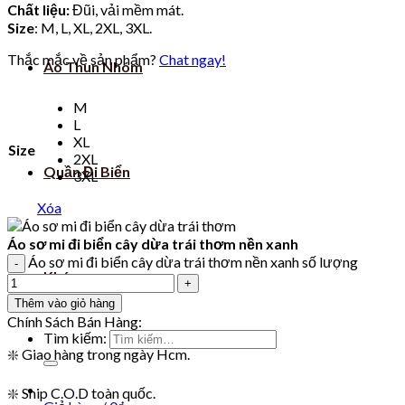
Chất liệu:
Đũi, vải mềm mát.
Size
: M, L, XL, 2XL, 3XL.
Thắc mắc về sản phẩm?
Chat ngay!
Áo Thun Nhóm
M
L
XL
Size
2XL
Quần Đi Biển
3XL
Xóa
Áo sơ mi đi biển cây dừa trái thơm nền xanh
Áo sơ mi đi biển cây dừa trái thơm nền xanh số lượng
Khác
Thêm vào giỏ hàng
Chính Sách Bán Hàng:
Tìm kiếm:
❇️ Giao hàng trong ngày Hcm.
❇️ Ship C.O.D toàn quốc.