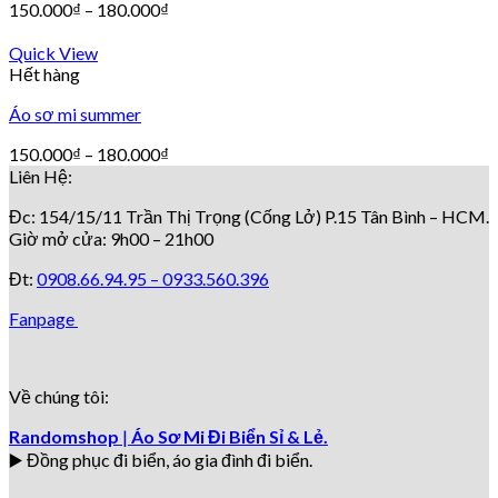
150.000
₫
–
180.000
₫
Quick View
Hết hàng
Áo sơ mi summer
150.000
₫
–
180.000
₫
Liên Hệ:
Đc: 154/15/11 Trần Thị Trọng (Cống Lở) P.15 Tân Bình – HCM.
Giờ mở cửa: 9h00 – 21h00
Đt:
0908.66.94.95 –
0933.560.396
Fanpage
Về chúng tôi:
Randomshop
|
Áo Sơ Mi Đi Biển Sỉ & Lẻ.
▶️ Đồng phục đi biển
, áo gia đình đi biển.