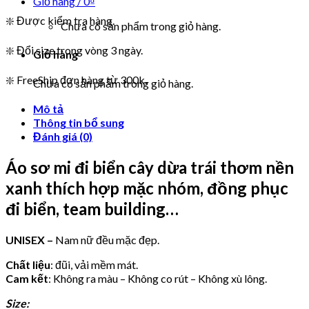
Giỏ hàng /
0
₫
❇️ Được kiểm tra hàng.
Chưa có sản phẩm trong giỏ hàng.
❇️ Đổi size trong vòng 3 ngày.
Giỏ hàng
❇️ FreeShip đơn hàng từ 300k.
Chưa có sản phẩm trong giỏ hàng.
Mô tả
Thông tin bổ sung
Đánh giá (0)
Áo sơ mi đi biển cây dừa trái thơm nền
xanh thích hợp mặc nhóm, đồng phục
đi biển, team building…
UNISEX –
Nam nữ đều mặc đẹp.
Chất liệu
: đũi, vải mềm mát.
Cam kết
: Không ra màu – Không co rút – Không xù lông.
Size: