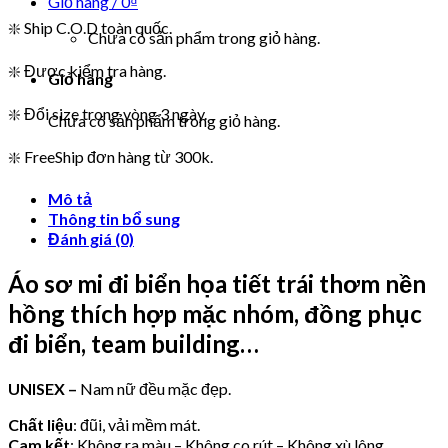
Giỏ hàng /
0
₫
❇️ Ship C.O.D toàn quốc.
Chưa có sản phẩm trong giỏ hàng.
❇️ Được kiểm tra hàng.
Giỏ hàng
❇️ Đổi size trong vòng 3 ngày.
Chưa có sản phẩm trong giỏ hàng.
❇️ FreeShip đơn hàng từ 300k.
Mô tả
Thông tin bổ sung
Đánh giá (0)
Áo sơ mi đi biển họa tiết trái thơm nền
hồng thích hợp mặc nhóm, đồng phục
đi biển, team building…
UNISEX –
Nam nữ đều mặc đẹp.
Chất liệu
: đũi, vải mềm mát.
Cam kết
: Không ra màu – Không co rút – Không xù lông.