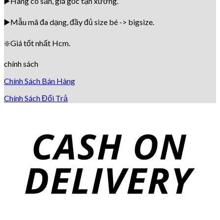
▶️Hàng có sẵn, giá gốc tận xưởng.
▶️
Mẫu mã đa dạng, đầy đủ size bé -> bigsize.
❇️
Giá tốt nhất Hcm.
chính sách
Chính Sách Bán Hàng
Chính Sách Đổi Trả