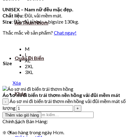
UNISEX – Nam nữ đều mặc đẹp.
Chất liệu:
Đũi, vải mềm mát.
Size
: Đầy đủ từ bé -> bigsize 130kg.
Áo Thun Nhóm
Thắc mắc về sản phẩm?
Chat ngay!
M
L
Quần Đi Biển
XL
Size
2XL
3XL
Xóa
Khác
Áo sơ mi đi biển trái thơm nền hồng vải đũi mềm mát
Áo sơ mi đi biển trái thơm nền hồng vải đũi mềm mát số
lượng
Tìm kiếm:
Thêm vào giỏ hàng
Chính Sách Bán Hàng:
❇️ Giao hàng trong ngày Hcm.