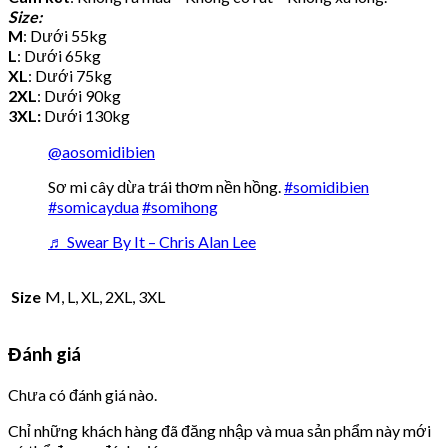
Size:
M
: Dưới 55kg
L
: Dưới 65kg
XL
: Dưới 75kg
2XL
: Dưới 90kg
3XL:
Dưới 130kg
@aosomidibien
Sơ mi cây dừa trái thơm nền hồng.
#somidibien
#somicaydua
#somihong
♬ Swear By It – Chris Alan Lee
Size
M, L, XL, 2XL, 3XL
Đánh giá
Chưa có đánh giá nào.
Chỉ những khách hàng đã đăng nhập và mua sản phẩm này mới