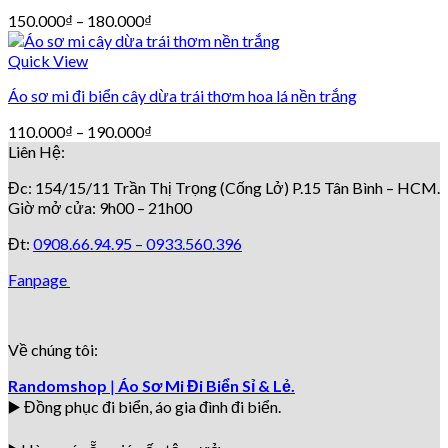
150.000
₫
–
180.000
₫
Quick View
Áo sơ mi đi biển cây dừa trái thơm hoa lá nền trắng
110.000
₫
–
190.000
₫
Liên Hệ:
Đc: 154/15/11 Trần Thị Trọng (Cống Lở) P.15 Tân Bình – HCM.
Giờ mở cửa: 9h00 – 21h00
Đt:
0908.66.94.95 –
0933.560.396
Fanpage
Về chúng tôi:
Randomshop
|
Áo Sơ Mi Đi Biển Sỉ & Lẻ.
▶️ Đồng phục đi biển
, áo gia đình đi biển.