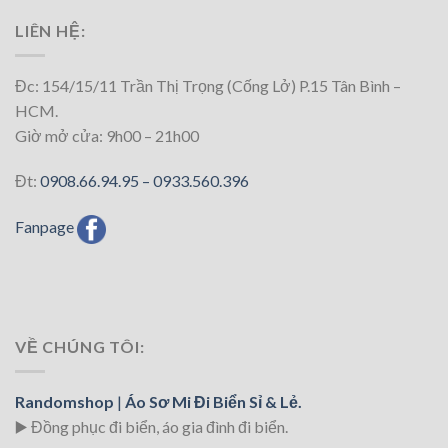
LIÊN HỆ:
Đc: 154/15/11 Trần Thị Trọng (Cống Lở) P.15 Tân Bình –
HCM.
Giờ mở cửa: 9h00 – 21h00
Đt:
0908.66.94.95 –
0933.560.396
Fanpage
VỀ CHÚNG TÔI:
Randomshop
|
Áo Sơ Mi Đi Biển Sỉ & Lẻ.
▶️ Đồng phục đi biển
, áo gia đình đi biển.