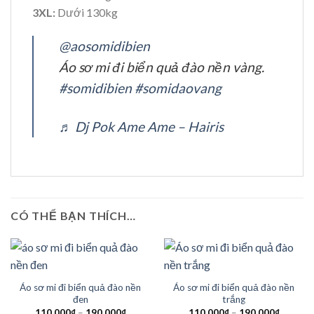
3XL:
Dưới 130kg
@aosomidibien
Áo sơ mi đi biển quả đào nền vàng.
#somidibien
#somidaovang
♬ Dj Pok Ame Ame – Hairis
CÓ THỂ BẠN THÍCH…
Áo sơ mi đi biển quả đào nền
Áo sơ mi đi biển quả đào nền
đen
trắng
110.000
₫
–
190.000
₫
110.000
₫
–
190.000
₫