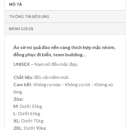
MÔ TẢ
THÔNG TIN BỔ SUNG
ĐÁNH GIÁ (0)
Áo sơ mi quả đào nền vàng thích hợp mặc nhóm,
đồng phục đi biển, team building…
UNISEX –
Nam nữ đều mặc đẹp.
Chất liệu
: đũi, vải mềm mát.
Cam kết
: Không ra màu – Không co rút – Không xù
lông.
Size:
M
: Dưới 55kg
L
: Dưới 65kg
XL
: Dưới 75kg
2XL
: Dưới 90kg