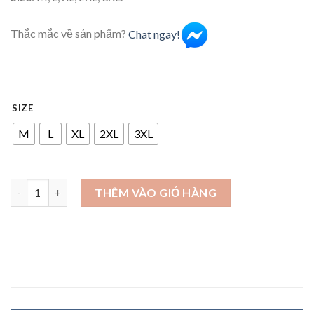
Thắc mắc về sản phẩm?
Chat ngay!
SIZE
M
L
XL
2XL
3XL
Áo sơ mi quả đào nền vàng số lượng
THÊM VÀO GIỎ HÀNG