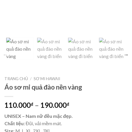
TRANG CHỦ
/
SƠ MI HAWAII
Áo sơ mi quả đào nền vàng
110.000
–
190.000
₫
₫
UNISEX – Nam nữ đều mặc đẹp.
Chất liệu:
Đũi, vải mềm mát.
Size
: M, L, XL, 2XL, 3XL.