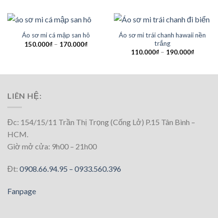
Áo sơ mi trái chanh hawaii nền
Áo sơ mi cá mập san hô
trắng
150.000
₫
–
170.000
₫
110.000
₫
–
190.000
₫
LIÊN HỆ:
Đc: 154/15/11 Trần Thị Trọng (Cống Lở) P.15 Tân Bình –
HCM.
Giờ mở cửa: 9h00 – 21h00
Đt:
0908.66.94.95 –
0933.560.396
Fanpage