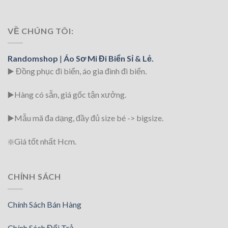
VỀ CHÚNG TÔI:
Randomshop
|
Áo Sơ Mi Đi Biển Sỉ & Lẻ.
▶️ Đồng phục đi biển
, áo gia đình đi biển.
▶️Hàng có sẵn, giá gốc tận xưởng.
▶️
Mẫu mã đa dạng, đầy đủ size bé -> bigsize.
❇️
Giá tốt nhất Hcm.
CHÍNH SÁCH
Chính Sách Bán Hàng
Chính Sách Đổi Trả