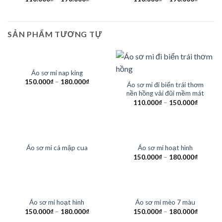
SẢN PHẨM TƯƠNG TỰ
HẾT HÀNG
Áo sơ mi nap king
150.000
₫
–
180.000
₫
Áo sơ mi đi biển trái thơm
nền hồng vải đũi mềm mát
110.000
₫
–
150.000
₫
HẾT HÀNG
HẾT HÀNG
Áo sơ mi cá mập cua
Áo sơ mi hoạt hình
150.000
₫
–
180.000
₫
HẾT HÀNG
HẾT HÀNG
Áo sơ mi hoạt hình
Áo sơ mi mèo 7 màu
150.000
₫
–
180.000
₫
150.000
₫
–
180.000
₫