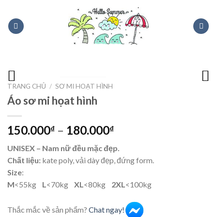
Skip
to
content
TRANG CHỦ
/
SƠ MI HOẠT HÌNH
Áo sơ mi họat hình
150.000
–
180.000
₫
₫
UNISEX – Nam nữ đều mặc đẹp.
Chất liệu:
kate poly, vải dày đẹp, đứng form.
Size
:
M
<55kg
L
<70kg
XL
<80kg
2XL
<100kg
Thắc mắc về sản phẩm?
Chat ngay!