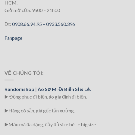
HCM.
Giờ mở cửa: 9h00 – 21h00
Đt:
0908.66.94.95 –
0933.560.396
Fanpage
VỀ CHÚNG TÔI:
Randomshop
|
Áo Sơ Mi Đi Biển Sỉ & Lẻ.
▶️ Đồng phục đi biển
, áo gia đình đi biển.
▶️Hàng có sẵn, giá gốc tận xưởng.
▶️
Mẫu mã đa dạng, đầy đủ size bé -> bigsize.