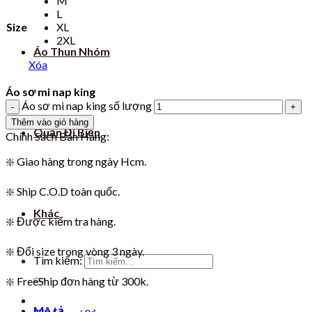
M
L
Size
XL
2XL
Áo Thun Nhóm
Xóa
Áo sơ mi nap king
Áo sơ mi nap king số lượng
Thêm vào giỏ hàng
Quần Đi Biển
Chính Sách Bán Hàng:
❇️ Giao hàng trong ngày Hcm.
❇️ Ship C.O.D toàn quốc.
Khác
❇️ Được kiểm tra hàng.
❇️ Đổi size trong vòng 3 ngày.
Tìm kiếm:
❇️ FreeShip đơn hàng từ 300k.
Mô tả