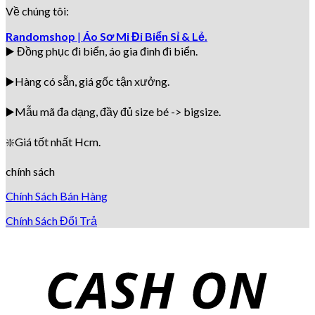
Về chúng tôi:
Randomshop
|
Áo Sơ Mi Đi Biển Sỉ & Lẻ.
▶️ Đồng phục đi biển
, áo gia đình đi biển.
▶️Hàng có sẵn, giá gốc tận xưởng.
▶️
Mẫu mã đa dạng, đầy đủ size bé -> bigsize.
❇️
Giá tốt nhất Hcm.
chính sách
Chính Sách Bán Hàng
Chính Sách Đổi Trả