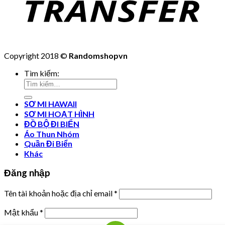
Copyright 2018 ©
Randomshopvn
Tìm kiếm:
SƠ MI HAWAII
SƠ MI HOẠT HÌNH
ĐỒ BỘ ĐI BIỂN
Áo Thun Nhóm
Quần Đi Biển
Khác
Đăng nhập
Tên tài khoản hoặc địa chỉ email
*
Mật khẩu
*