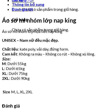
Giỏ hàng /
0
₫
Thông tin bổ sung
Đánh giá (0)
Chưa có sản phẩm trong giỏ hàng.
Áo sơ mi nhóm lớp nap king
Giỏ hàng
Chưa có sản phẩm trong giỏ hàng.
Áo sơ mi nhóm lớp họa tiết nap king
UNISEX – Nam nữ đều mặc đẹp.
Chất liệu
: kate poly, vải dày, đứng form.
Cam kết
: Không ra màu – Không co rút – Không xù lông.
Size:
M
: Dưới 55kg
L
: Dưới 65kg
XL
: Dưới 75kg
2XL
: Dưới 90kg
Size
M, L, XL, 2XL
Đánh giá