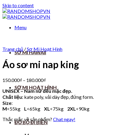
Skip to content
Menu
Trang chủ
/
Sơ Mi Hoạt Hình
SƠ MI HAWAII
Áo sơ mi nap king
150.000
₫
–
180.000
₫
SƠ MI HOẠT HÌNH
UNISEX – Nam nữ đều mặc đẹp.
Chất liệu:
kate poly, vải dày đẹp, đứng form.
Size
:
M
<55kg
L
<65kg
XL
<75kg
2XL
<90kg
Thắc mắc về sản phẩm?
Chat ngay!
ĐỒ BỘ ĐI BIỂN