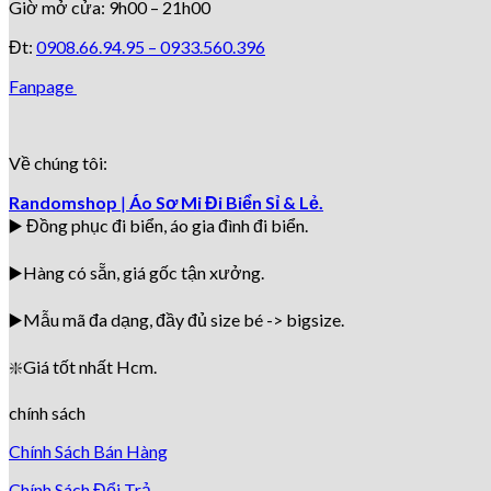
Giờ mở cửa: 9h00 – 21h00
Đt:
0908.66.94.95 –
0933.560.396
Fanpage
Về chúng tôi:
Randomshop
|
Áo Sơ Mi Đi Biển Sỉ & Lẻ.
▶️ Đồng phục đi biển
, áo gia đình đi biển.
▶️Hàng có sẵn, giá gốc tận xưởng.
▶️
Mẫu mã đa dạng, đầy đủ size bé -> bigsize.
❇️
Giá tốt nhất Hcm.
chính sách
Chính Sách Bán Hàng
Chính Sách Đổi Trả