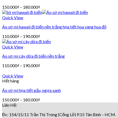
150.000
₫
–
180.000
₫
Quick View
Áo sơ mi hawaii đi biển nền trắng họa tiết hoa vàng hoa đỏ
110.000
₫
–
190.000
₫
Quick View
Áo sơ mi cây dừa đi biển nền trắng
110.000
₫
–
190.000
₫
Quick View
Hết hàng
Áo sơ mi họa tiết gấu, ngựa xanh
150.000
₫
–
180.000
₫
Liên Hệ:
Đc: 154/15/11 Trần Thị Trọng (Cống Lở) P.15 Tân Bình – HCM.