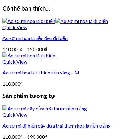
Có thể bạn thích…
Quick View
Áo sơ mi hoa lá nền đen đi biển
110.000
₫
–
150.000
₫
Quick View
Áo sơ mi hoa lá đi biển nền vàng – M
110.000
₫
Sản phẩm tương tự
Quick View
Áo sơ mi đi biển cây dừa trái thơm hoa lá nền trắng
110.000
₫
–
190.000
₫