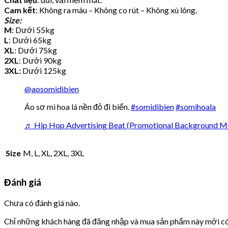
Cam kết
: Không ra màu – Không co rút – Không xù lông.
Size:
M
: Dưới 55kg
L
: Dưới 65kg
XL
: Dưới 75kg
2XL
: Dưới 90kg
3XL:
Dưới 125kg
@aosomidibien
Áo sơ mi hoa lá nền đỏ đi biển.
#somidibien
#somihoala
♬ Hip Hop Advertising Beat (Promotional Background Mu
Size
M, L, XL, 2XL, 3XL
Đánh giá
Chưa có đánh giá nào.
Chỉ những khách hàng đã đăng nhập và mua sản phẩm này mới có 