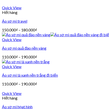
Quick View
Hết hàng
Áo sơ mi travel
150.000
₫
–
180.000
₫
Quick View
Áo sơ mi quả đào nền vàng
110.000
₫
–
190.000
₫
Quick View
Áo sơ mi lá xanh nền trắng đi biển
110.000
₫
–
190.000
₫
Quick View
Hết hàng
Áo sơ mi họat hình