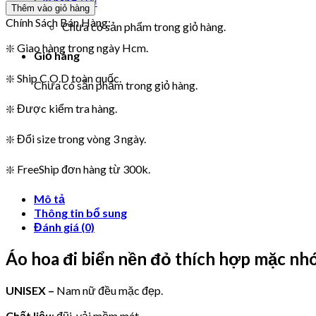
Giỏ hàng /
0
₫
Thêm vào giỏ hàng
Chính Sách Bán Hàng:
Chưa có sản phẩm trong giỏ hàng.
❇️ Giao hàng trong ngày Hcm.
Giỏ hàng
❇️ Ship C.O.D toàn quốc.
Chưa có sản phẩm trong giỏ hàng.
❇️ Được kiểm tra hàng.
❇️ Đổi size trong vòng 3 ngày.
❇️ FreeShip đơn hàng từ 300k.
Mô tả
Thông tin bổ sung
Đánh giá (0)
Áo hoa đi biển nền đỏ thích hợp mặc nh
UNISEX –
Nam nữ đều mặc đẹp.
Chất liệu
: đũi, vải mềm mát.