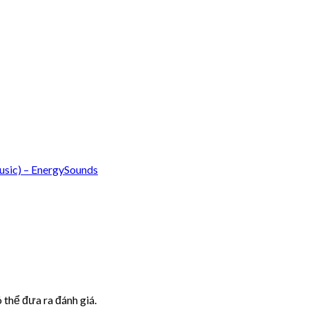
sic) – EnergySounds
thể đưa ra đánh giá.