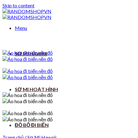
Skip to content
Menu
SƠ MI HAWAII
SƠ MI HOẠT HÌNH
ĐỒ BỘ ĐI BIỂN
Trang chủ
/
Sơ Mi Hawaii