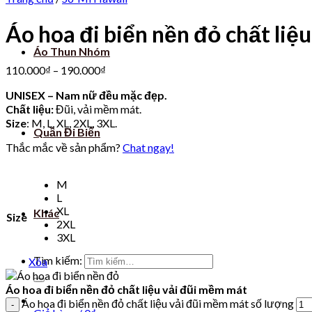
Áo hoa đi biển nền đỏ chất liệ
Áo Thun Nhóm
110.000
₫
–
190.000
₫
UNISEX – Nam nữ đều mặc đẹp.
Chất liệu:
Đũi, vải mềm mát.
Size
: M, L, XL, 2XL, 3XL.
Quần Đi Biển
Thắc mắc về sản phẩm?
Chat ngay!
M
L
XL
Khác
Size
2XL
3XL
Tìm kiếm:
Xóa
Áo hoa đi biển nền đỏ chất liệu vải đũi mềm mát
Áo hoa đi biển nền đỏ chất liệu vải đũi mềm mát số lượng