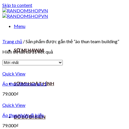
Skip to content
Menu
Trang chủ
/
Sản phẩm được gắn thẻ “áo thun team building”
SƠ MI HAWAII
Hiển thị tất cả 11 kết quả
Quick View
SƠ MI HOẠT HÌNH
Áo thun nhóm we are 1
79.000
₫
Quick View
Áo thun nhóm đi biển
ĐỒ BỘ ĐI BIỂN
79.000
₫