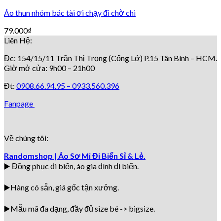
Áo thun nhóm bác tài ơi chạy đi chờ chi
79.000
₫
Liên Hệ:
Đc: 154/15/11 Trần Thị Trọng (Cống Lở) P.15 Tân Bình – HCM.
Giờ mở cửa: 9h00 – 21h00
Đt:
0908.66.94.95 –
0933.560.396
Fanpage
Về chúng tôi:
Randomshop
|
Áo Sơ Mi Đi Biển Sỉ & Lẻ.
▶️ Đồng phục đi biển
, áo gia đình đi biển.
▶️Hàng có sẵn, giá gốc tận xưởng.
▶️
Mẫu mã đa dạng, đầy đủ size bé -> bigsize.