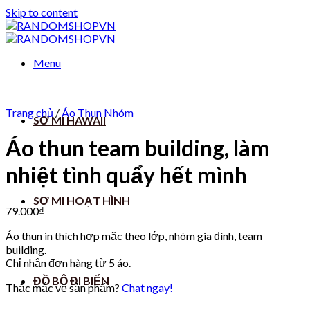
Skip to content
Menu
Trang chủ
/
Áo Thun Nhóm
SƠ MI HAWAII
Áo thun team building, làm
nhiệt tình quẩy hết mình
SƠ MI HOẠT HÌNH
79.000
₫
Áo thun in thích hợp mặc theo lớp, nhóm gia đình, team
building.
Chỉ nhận đơn hàng từ 5 áo.
ĐỒ BỘ ĐI BIỂN
Thắc mắc về sản phẩm?
Chat ngay!