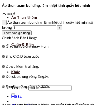
Áo thun team building, làm nhiệt tình quẩy hết mình
79.000
₫
Áo Thun Nhóm
Áo thun team building, làm nhiệt tình quẩy hết mình số
lượng
Thêm vào giỏ hàng
Chính Sách Bán Hàng:
Quần Đi Biển
❇️ Giao hàng trong ngày Hcm.
❇️ Ship C.O.D toàn quốc.
❇️ Được kiểm tra hàng.
Khác
❇️ Đổi size trong vòng 3 ngày.
❇️ FreeShip đơn hàng từ 300k.
Tìm kiếm:
Mô tả
Áo thun team building in hình: làm nhiệt tình quẩy hết mình