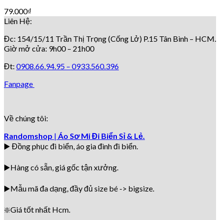
79.000
₫
Liên Hệ:
Đc: 154/15/11 Trần Thị Trọng (Cống Lở) P.15 Tân Bình – HCM.
Giờ mở cửa: 9h00 – 21h00
Đt:
0908.66.94.95 –
0933.560.396
Fanpage
Về chúng tôi:
Randomshop
|
Áo Sơ Mi Đi Biển Sỉ & Lẻ.
▶️ Đồng phục đi biển
, áo gia đình đi biển.
▶️Hàng có sẵn, giá gốc tận xưởng.
▶️
Mẫu mã đa dạng, đầy đủ size bé -> bigsize.
❇️
Giá tốt nhất Hcm.