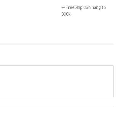
❇️ FreeShip đơn hàng từ
300k.