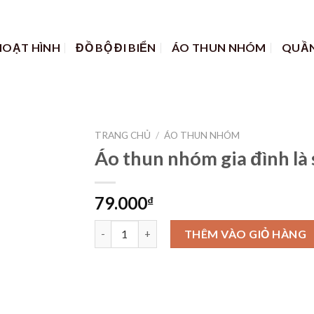
HOẠT HÌNH
ĐỒ BỘ ĐI BIỂN
ÁO THUN NHÓM
QUẦN
TRANG CHỦ
/
ÁO THUN NHÓM
Áo thun nhóm gia đình là 
79.000
₫
Áo thun nhóm gia đình là số 1 số lượng
THÊM VÀO GIỎ HÀNG