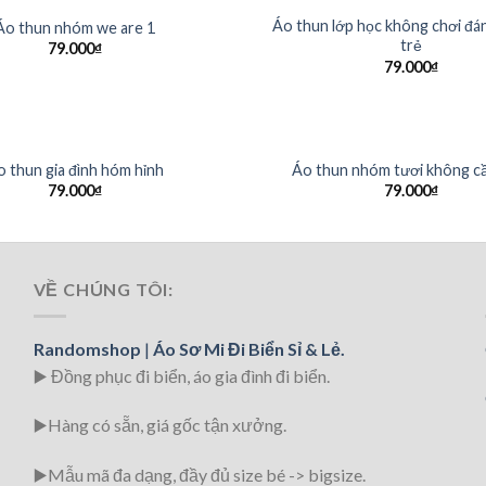
Áo thun lớp học không chơi đán
Áo thun nhóm we are 1
trẻ
79.000
₫
79.000
₫
o thun gia đình hóm hỉnh
Áo thun nhóm tươi không cầ
79.000
₫
79.000
₫
VỀ CHÚNG TÔI:
Randomshop
|
Áo Sơ Mi Đi Biển Sỉ & Lẻ.
▶️ Đồng phục đi biển
, áo gia đình đi biển.
▶️Hàng có sẵn, giá gốc tận xưởng.
▶️
Mẫu mã đa dạng, đầy đủ size bé -> bigsize.