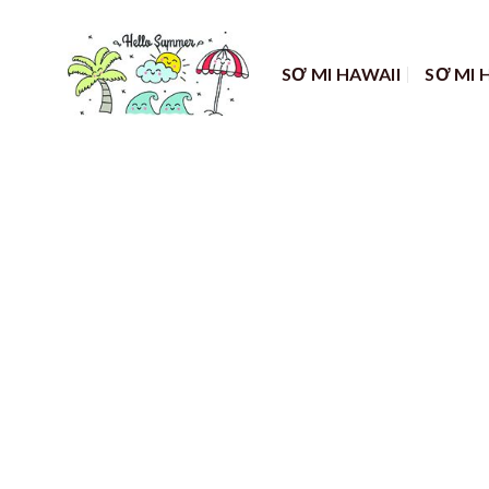
Skip
to
content
SƠ MI HAWAII
SƠ MI 