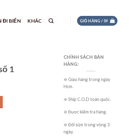
 ĐI BIỂN
KHÁC
GIỎ HÀNG /
0
₫
CHÍNH SÁCH BÁN
HÀNG:
số 1
❇️ Giao hàng trong ngày
Hcm.
❇️ Ship C.O.D toàn quốc.
❇️ Được kiểm tra hàng.
❇️ Đổi size trong vòng 3
ngày.