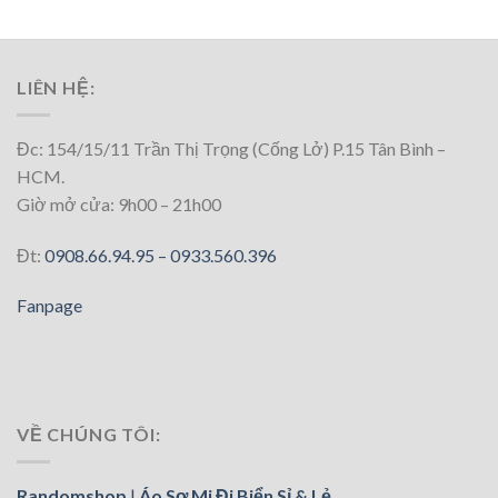
LIÊN HỆ:
Đc: 154/15/11 Trần Thị Trọng (Cống Lở) P.15 Tân Bình –
HCM.
Giờ mở cửa: 9h00 – 21h00
Đt:
0908.66.94.95 –
0933.560.396
Fanpage
VỀ CHÚNG TÔI:
Randomshop
|
Áo Sơ Mi Đi Biển Sỉ & Lẻ.