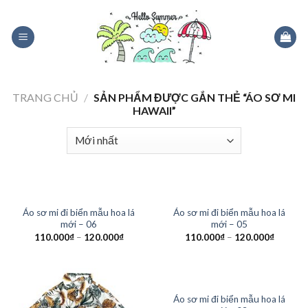
Skip
to
content
TRANG CHỦ
/
SẢN PHẨM ĐƯỢC GẮN THẺ “ÁO SƠ MI
HAWAII”
Áo sơ mi đi biển mẫu hoa lá
Áo sơ mi đi biển mẫu hoa lá
mới – 06
mới – 05
110.000
₫
–
120.000
₫
110.000
₫
–
120.000
₫
Áo sơ mi đi biển mẫu hoa lá