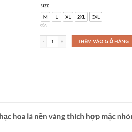
SIZE
M
L
XL
2XL
3XL
XÓA
Sơ mi hawaii chim vẹt hoa lá đi biển số lượng
THÊM VÀO GIỎ HÀNG
 hạc hoa lá nền vàng thích hợp mặc nhó