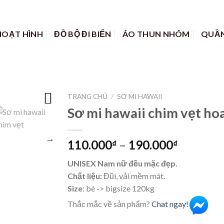
HOẠT HÌNH
ĐỒ BỘ ĐI BIỂN
ÁO THUN NHÓM
QUẦN
TRANG CHỦ
/
SƠ MI HAWAII
Sơ mi hawaii chim vẹt hoa
110.000
–
190.000
₫
₫
UNISEX Nam nữ đều mặc đẹp.
Chất liệu:
Đũi, vải mềm mát.
Size
: bé -> bigsize 120kg
Thắc mắc về sản phẩm?
Chat ngay!