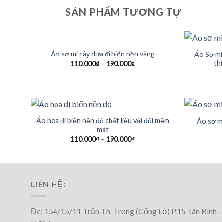
SẢN PHẨM TƯƠNG TỰ
Áo sơ mi cây dừa đi biển nền vàng
Áo Sơ mi
th
110.000
₫
–
190.000
₫
Áo hoa đi biển nền đỏ chất liệu vải đũi mềm
Áo sơ mi
mát
110.000
₫
–
190.000
₫
LIÊN HỆ:
Đc: 154/15/11 Trần Thị Trọng (Cống Lở) P.15 Tân Bình –