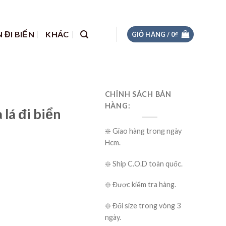
 ĐI BIỂN
KHÁC
GIỎ HÀNG /
0
₫
CHÍNH SÁCH BÁN
HÀNG:
 lá đi biển
❇️ Giao hàng trong ngày
Hcm.
❇️ Ship C.O.D toàn quốc.
❇️ Được kiểm tra hàng.
❇️ Đổi size trong vòng 3
ngày.