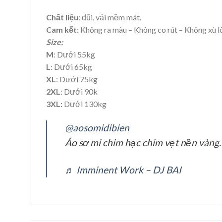
Chất liệu
: đũi, vải mềm mát.
Cam kết
: Không ra màu – Không co rút – Không xù l
Size:
M
: Dưới 55kg
L
: Dưới 65kg
XL
: Dưới 75kg
2XL
: Dưới 90k
3XL:
Dưới 130kg
@aosomidibien
Áo sơ mi chim hạc chim vẹt nền vàng
♬ Imminent Work – DJ BAI