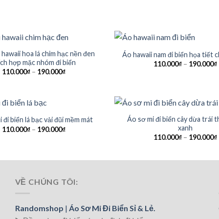
 hawaii hoa lá chim hạc nền đen
Áo hawaii nam đi biển họa tiết c
ích hợp mặc nhóm đi biển
110.000
₫
–
190.000
₫
110.000
₫
–
190.000
₫
Áo sơ mi đi biển cây dừa trái
 đi biển lá bạc vải đũi mềm mát
xanh
110.000
₫
–
190.000
₫
110.000
₫
–
190.000
₫
VỀ CHÚNG TÔI:
Randomshop
|
Áo Sơ Mi Đi Biển Sỉ & Lẻ.