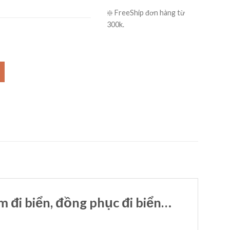
❇️ FreeShip đơn hàng từ
300k.
m đi biển, đồng phục đi biển…