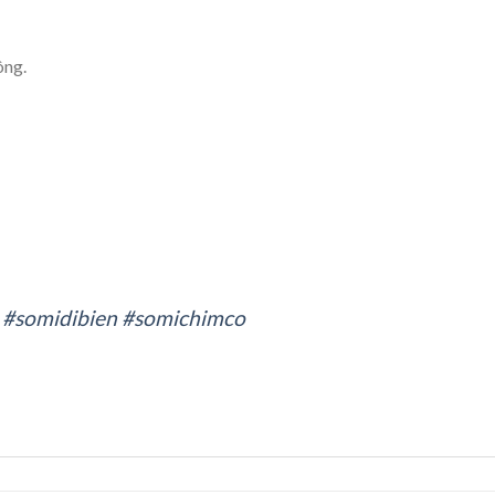
ông.
.
#somidibien
#somichimco