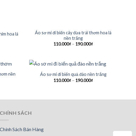
Áo sơ mi đi biển cây dừa trái thơm hoa lá
him hoa lá
nền trắng
110.000
₫
–
190.000
₫
 thơm nền
Áo sơ mi đi biển quả đào nền trắng
110.000
₫
–
190.000
₫
CHÍNH SÁCH
Chính Sách Bán Hàng