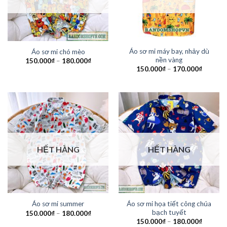
Áo sơ mi máy bay, nhảy dù
Áo sơ mi chó mèo
nền vàng
150.000
₫
–
180.000
₫
150.000
₫
–
170.000
₫
HẾT HÀNG
HẾT HÀNG
Áo sơ mi họa tiết công chúa
Áo sơ mi summer
bạch tuyết
150.000
₫
–
180.000
₫
150.000
₫
–
180.000
₫