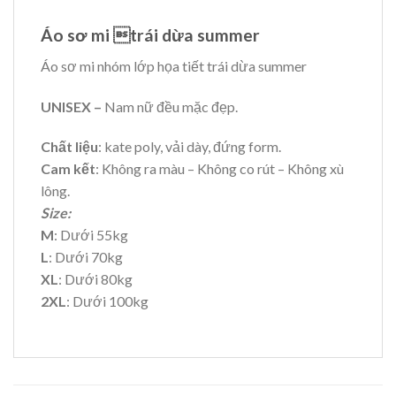
Áo sơ mi trái dừa summer
Áo sơ mi nhóm lớp họa tiết trái dừa summer
UNISEX –
Nam nữ đều mặc đẹp.
Chất liệu
: kate poly, vải dày, đứng form.
Cam kết
: Không ra màu – Không co rút – Không xù
lông.
Size:
M
: Dưới 55kg
L
: Dưới 70kg
XL
: Dưới 80kg
2XL
: Dưới 100kg