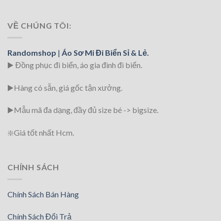
VỀ CHÚNG TÔI:
Randomshop
|
Áo Sơ Mi Đi Biển Sỉ & Lẻ.
▶️ Đồng phục đi biển
, áo gia đình đi biển.
▶️Hàng có sẵn, giá gốc tận xưởng.
▶️
Mẫu mã đa dạng, đầy đủ size bé -> bigsize.
❇️
Giá tốt nhất Hcm.
CHÍNH SÁCH
Chính Sách Bán Hàng
Chính Sách Đổi Trả