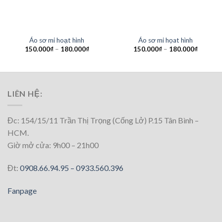
HẾT HÀNG
HẾT HÀNG
Áo sơ mi hoạt hình
Áo sơ mi họat hình
150.000
₫
–
180.000
₫
150.000
₫
–
180.000
₫
LIÊN HỆ:
Đc: 154/15/11 Trần Thị Trọng (Cống Lở) P.15 Tân Bình –
HCM.
Giờ mở cửa: 9h00 – 21h00
Đt:
0908.66.94.95 –
0933.560.396
Fanpage