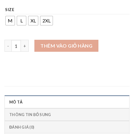
SIZE
M
L
XL
2XL
Áo sơ mi trái dừa summer số lượng
THÊM VÀO GIỎ HÀNG
MÔ TẢ
THÔNG TIN BỔ SUNG
ĐÁNH GIÁ (0)