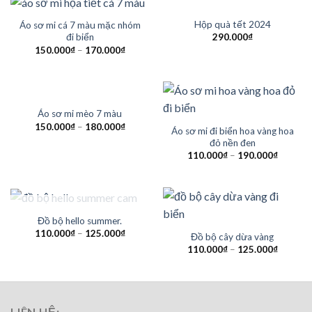
Hộp quà tết 2024
Áo sơ mi cá 7 màu mặc nhóm
290.000
₫
đi biển
150.000
₫
–
170.000
₫
HẾT HÀNG
Áo sơ mi mèo 7 màu
150.000
₫
–
180.000
₫
Áo sơ mi đi biển hoa vàng hoa
đỏ nền đen
110.000
₫
–
190.000
₫
HẾT HÀNG
Đồ bộ hello summer.
110.000
₫
–
125.000
₫
Đồ bộ cây dừa vàng
110.000
₫
–
125.000
₫
LIÊN HỆ: