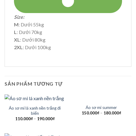
Size:
M
: Dưới 55kg
L
: Dưới 70kg
XL
: Dưới 80kg
2XL
: Dưới 100kg
SẢN PHẨM TƯƠNG TỰ
HẾT HÀNG
Áo sơ mi summer
Áo sơ mi lá xanh nền trắng đi
150.000
₫
–
180.000
₫
biển
110.000
₫
–
190.000
₫