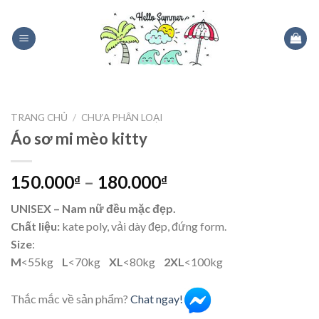
Skip
to
content
TRANG CHỦ
/
CHƯA PHÂN LOẠI
Áo sơ mi mèo kitty
150.000
–
180.000
₫
₫
UNISEX – Nam nữ đều mặc đẹp.
Chất liệu:
kate poly, vải dày đẹp, đứng form.
Size
:
M
<55kg
L
<70kg
XL
<80kg
2XL
<100kg
Thắc mắc về sản phẩm?
Chat ngay!