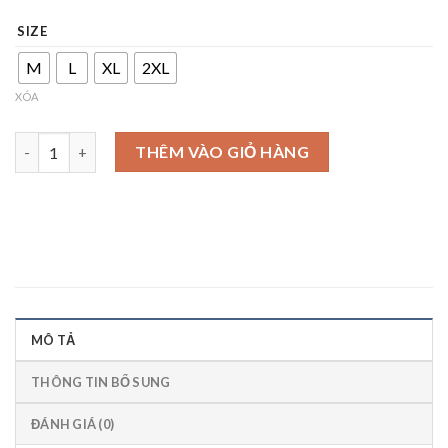
SIZE
M
L
XL
2XL
XÓA
Áo sơ mi mèo kitty số lượng
THÊM VÀO GIỎ HÀNG
MÔ TẢ
THÔNG TIN BỔ SUNG
ĐÁNH GIÁ (0)