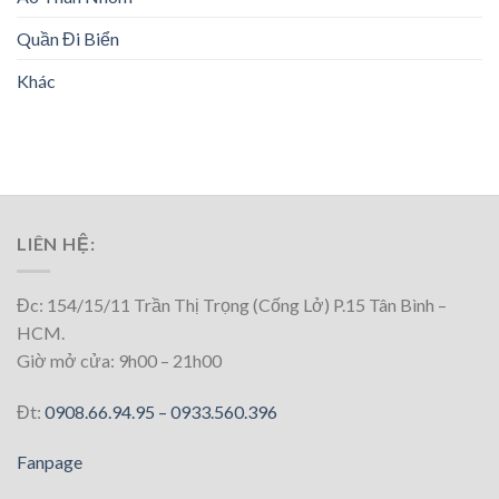
Quần Đi Biển
Khác
LIÊN HỆ:
Đc: 154/15/11 Trần Thị Trọng (Cống Lở) P.15 Tân Bình –
HCM.
Giờ mở cửa: 9h00 – 21h00
Đt:
0908.66.94.95 –
0933.560.396
Fanpage