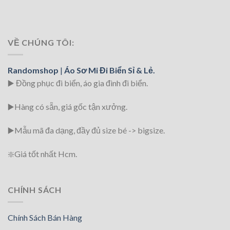
VỀ CHÚNG TÔI:
Randomshop
|
Áo Sơ Mi Đi Biển Sỉ & Lẻ.
▶️ Đồng phục đi biển
, áo gia đình đi biển.
▶️Hàng có sẵn, giá gốc tận xưởng.
▶️
Mẫu mã đa dạng, đầy đủ size bé -> bigsize.
❇️
Giá tốt nhất Hcm.
CHÍNH SÁCH
Chính Sách Bán Hàng