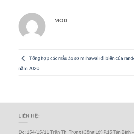
MOD
Tổng hợp các mẫu áo sơ mi hawaii đi biển của ra
năm 2020
LIÊN HỆ:
Đc: 154/15/11 Trần Thị Trọng (Cống Lở) P.15 Tân Bình –