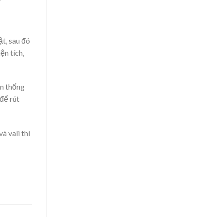
t, sau đó
ện tích,
ền thống
để rút
à vali thì