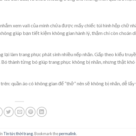
 nhắm xem vali của mình chứa được mấy chiếc túi hình hộp chữ nhậ
không giúp bạn tiết kiệm không gian hành lý, thậm chí còn choán di
g lại làm trang phục phát sinh nhiều nếp nhăn. Gấp theo kiểu truy
h. Bó thành từng bó giúp trang phục không bị nhăn, nhưng thật khó 
rên: quần áo có không gian để “thở” nên sẽ không bị nhăn, dễ lấy v
in
Tin tức thời trang
. Bookmark the
permalink
.