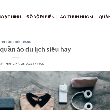
HOẠT HÌNH
ĐỒ BỘ ĐI BIỂN
ÁO THUN NHÓM
QUẦN
TIN TỨC THỜI TRANG
quần áo du lịch siêu hay
 ON
THÁNG HAI 26, 2021
BY
MOD