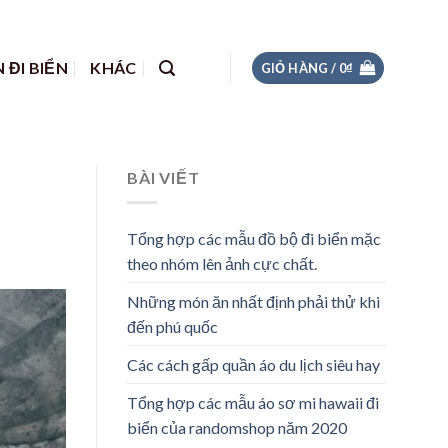
 ĐI BIỂN
KHÁC
GIỎ HÀNG /
0
₫
BÀI VIẾT
Tổng hợp các mẫu đồ bộ đi biển mặc
theo nhóm lên ảnh cực chất.
Những món ăn nhất định phải thử khi
đến phú quốc
Các cách gấp quần áo du lịch siêu hay
Tổng hợp các mẫu áo sơ mi hawaii đi
biển của randomshop năm 2020