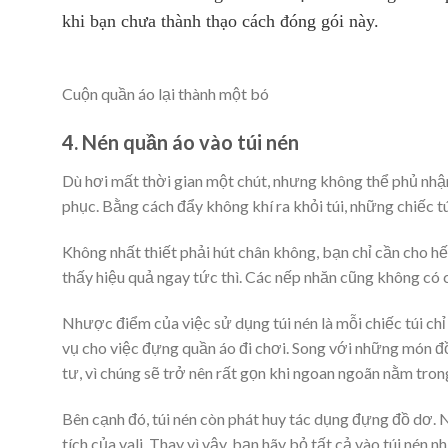
khi bạn chưa thành thạo cách đóng gói này.
Cuộn quần áo lại thành một bó
4. Nén quần áo vào túi nén
Dù hơi mất thời gian một chút, nhưng không thể phủ nhận 
phục. Bằng cách đẩy không khí ra khỏi túi, những chiếc tú
Không nhất thiết phải hút chân không, bạn chỉ cần cho hết
thấy hiệu quả ngay tức thì. Các nếp nhăn cũng không có c
Nhược điểm của việc sử dụng túi nén là mỗi chiếc túi ch
vụ cho việc đựng quần áo đi chơi. Song với những món đ
tư, vì chúng sẽ trở nên rất gọn khi ngoan ngoãn nằm trong
Bên cạnh đó, túi nén còn phát huy tác dụng đựng đồ dơ. 
tích của vali. Thay vì vậy, bạn hãy bỏ tất cả vào túi né