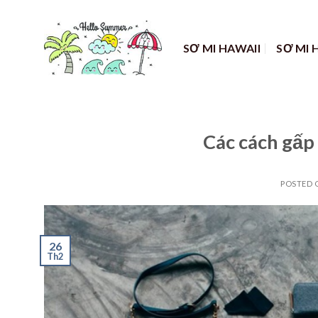
Skip
to
content
SƠ MI HAWAII
SƠ MI 
Các cách gấp 
POSTED
26
Th2