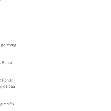
 gói trang
a. Bạn sẽ
 để phục
ng để đầu
g ít diện
.