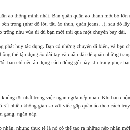
ần áo thông minh nhất. Bạn quấn quần áo thành một bó lớn 
 bên trong (như đồ lót, tất, áo thun, quần jeans…), sau đó lấy
áo trông như vừa ủi dù bạn mới trải qua một chuyến bay dài.
g phát huy tác dụng. Bạn có những chuyến đi biển, và bạn c
không thể tận dụng áo dài tay và quần dài để quấn những tran
 đó, bạn chỉ nên áp dụng cách đóng gói này khi trang phục b
g không tốt nhất trong việc ngăn ngừa nếp nhăn. Khi bạn cuộn
ó rất nhiều không gian so với việc gấp quần áo theo cách tru
ọn gàng, ngăn nắp.
 nhăn, nhưng thực tế là nó có thể tạo ra những nếp nhăn mới,