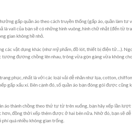
thường gấp quần áo theo cách truyền thống (gấp áo, quần làm tư v
 là vali của bạn sẽ có những hình vuông, hình chữ nhật (đến từ tr
ông gian không hề nhỏ.
g các vật dụng khác (như mỹ phẩm, đồ lót, thiết bị điện tử…). Ngo
ớc tương đương chồng lên nhau, trông vừa gọn gàng vừa không ch
rang phục, nhất là với các loại vải dễ nhăn như lụa, cotton, chif
 nếp gấp xấu xí. Bên cạnh đó, số quần áo bạn đóng gói được cũng 
n áo thành chồng theo thứ tự từ trên xuống, bạn hãy xếp lần lượt
ục hơn, đồng thời xếp thêm được ở hai bên nữa. Nhờ đó, bạn sẽ dễ
phí quá nhiều không gian trống.