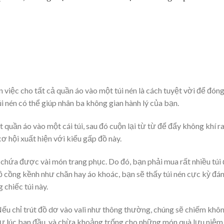
việc cho tất cả quần áo vào một túi nén là cách tuyệt vời để đóng
i nén có thể giúp nhân ba không gian hành lý của bạn.
 quần áo vào một cái túi, sau đó cuộn lại từ từ để đẩy không khí r
ơ hội xuất hiện với kiểu gấp đồ này.
ỉ chứa được vài món trang phục. Do đó, bạn phải mua rất nhiều túi
ồ cồng kềnh như chăn hay áo khoác, bạn sẽ thấy túi nén cực kỳ đá
 chiếc túi này.
Nếu chỉ trút đồ dơ vào vali như thông thường, chúng sẽ chiếm khôn
n như lúc ban đầu, và chừa khoảng trống cho những món quà lưu niệm