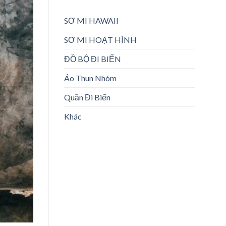
SƠ MI HAWAII
SƠ MI HOẠT HÌNH
ĐỒ BỘ ĐI BIỂN
Áo Thun Nhóm
Quần Đi Biển
Khác