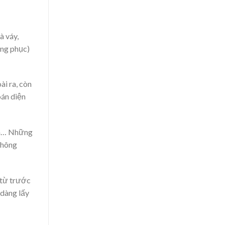
à váy,
ang phục)
ài ra, còn
oán diện
fon… Những
không
 từ trước
 dàng lấy