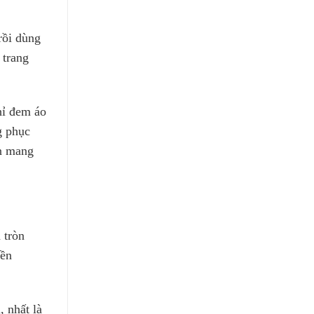
rồi dùng
 trang
hỉ đem áo
g phục
ạn mang
 tròn
yền
 nhất là