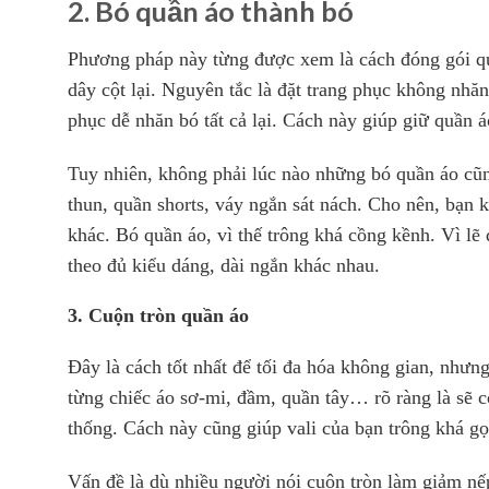
2. Bó quần áo thành bó
Phương pháp này từng được xem là cách đóng gói qu
dây cột lại. Nguyên tắc là đặt trang phục không nhăn
phục dễ nhăn bó tất cả lại. Cách này giúp giữ quần 
Tuy nhiên, không phải lúc nào những bó quần áo cũn
thun, quần shorts, váy ngắn sát nách. Cho nên, bạn 
khác. Bó quần áo, vì thế trông khá cồng kềnh. Vì lẽ
theo đủ kiểu dáng, dài ngắn khác nhau.
3. Cuộn tròn quần áo
Đây là cách tốt nhất để tối đa hóa không gian, nhưn
từng chiếc áo sơ-mi, đầm, quần tây… rõ ràng là sẽ c
thống. Cách này cũng giúp vali của bạn trông khá g
Vấn đề là dù nhiều người nói cuộn tròn làm giảm nếp