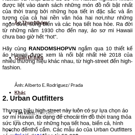
được liệt vào danh sách những món đồ nổi bật nhất
của thời trang bởi những họa tiết in đặc sắc và ấn
tượng của cả hai nền văn hóa hai nơi,như những
Áo Thun Nhóm
ngọn dừa, sóng biển và các họa tiết hoa hòe. Ra đời
từ những năm 1930 cho đến nay, áo sơ mi Hawaii
chưa bao giờ hết “hot”.
Hãy cùng
RANDOMSHOPVN
ngắm qua 10 thiết kế
áo Hawaii được xem là nổi bật nhất Hè 2018 của
Quần Đi Biển
nhiều thương hiệu khác nhau, từ high-street đến high-
fashion.
Ảnh: Alberto E. Rodriguez/ Prada
Khác
2. Urban Outfitters
Thương hiệu high-street này luôn có sự lựa chọn áo
Tìm kiếm:
sơ mi Hawaii đa dạng để chocái tín đồ thời trang thỏa
sức lựa chọn, từ những họa tiết hoa, biển cả, hình
họccho đếnthổ cẩm. Các mẫu áo của Urban Outfitters