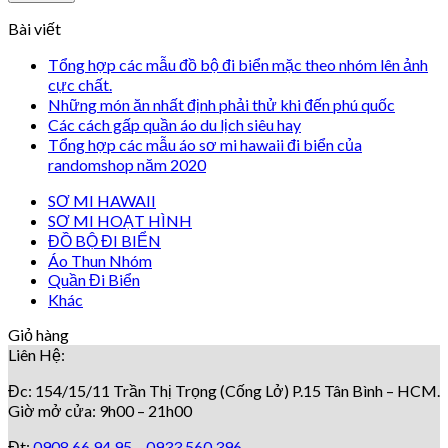
Bài viết
Tổng hợp các mẫu đồ bộ đi biển mặc theo nhóm lên ảnh
cực chất.
Những món ăn nhất định phải thử khi đến phú quốc
Các cách gấp quần áo du lịch siêu hay
Tổng hợp các mẫu áo sơ mi hawaii đi biển của
randomshop năm 2020
SƠ MI HAWAII
SƠ MI HOẠT HÌNH
ĐỒ BỘ ĐI BIỂN
Áo Thun Nhóm
Quần Đi Biển
Khác
Giỏ hàng
Liên Hệ:
Đc: 154/15/11 Trần Thị Trọng (Cống Lở) P.15 Tân Bình – HCM.
Giờ mở cửa: 9h00 – 21h00
Đt:
0908.66.94.95 –
0933.560.396