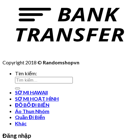
Copyright 2018 ©
Randomshopvn
Tìm kiếm:
SƠ MI HAWAII
SƠ MI HOẠT HÌNH
ĐỒ BỘ ĐI BIỂN
Áo Thun Nhóm
Quần Đi Biển
Khác
Đăng nhập