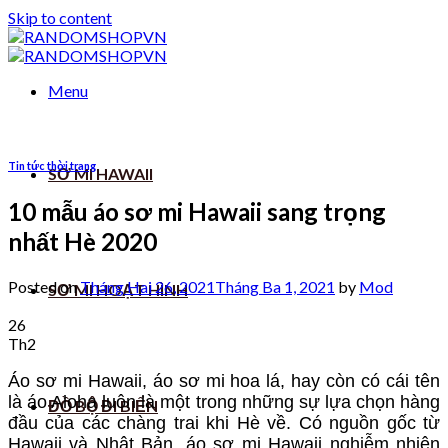
Skip to content
Menu
Tin tức thời trang
SƠ MI HAWAII
10 mẫu áo sơ mi Hawaii sang trọng
nhất Hè 2020
Posted on
Tháng Hai 26, 2021
Tháng Ba 1, 2021
by
Mod
SƠ MI HOẠT HÌNH
26
Th2
Áo sơ mi Hawaii, áo sơ mi hoa lá, hay còn có cái tên
là áo Aloha luôn là một trong những sự lựa chọn hàng
ĐỒ BỘ ĐI BIỂN
đầu của các chàng trai khi Hè về. Có nguồn gốc từ
Hawaii và Nhật Bản, áo sơ mi Hawaii nghiễm nhiên