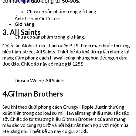
Giỏ hàng /
0
₫
có mức giá dao động từ 50-90$.
Chưa có sản phẩm trong giỏ hàng.
Ảnh: Urban Outfitters
Giỏ hàng
3. All Saints
Chưa có sản phẩm trong giỏ hàng.
Chiếc áo Aloha được thành viên BTS, Jimin,mặcthuộc thương
hiệu high-street All Saints. Thiết kế áo khá đơn giản nhưng lại
mang đậm phong cách Hawaii cùng những họa tiết ngọn dừa
độc đáo. Chiếc áo này có mức giá 125$.
Jimson Weed/ All Saints
4.Gitman Brothers
Sau khi theo đuổi phong cách Grungy Hippie, Justin thường
xuất hiện trong các loại sơ mi Hawaiimang nhiều màu sắc sặc
sỡ. Chiếc áo từ thương hiệu Gitman Brothers của anh mang
màu sắc vô cùng rực rỡ và nổi bật, rất thích hợp với một mùa
Hè nắng nôi. Thiết kế áo này có giá 215$.