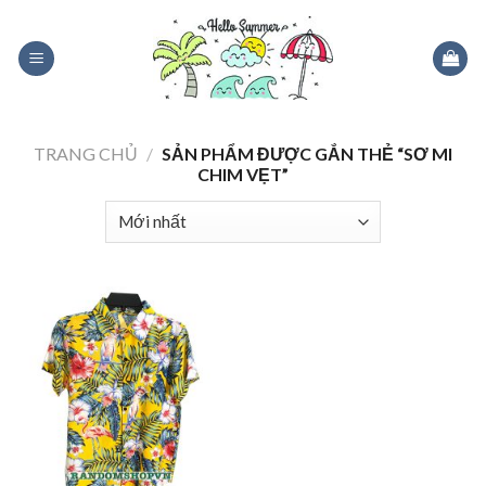
Skip
to
content
TRANG CHỦ
/
SẢN PHẨM ĐƯỢC GẮN THẺ “SƠ MI
CHIM VẸT”