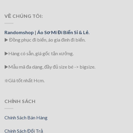
VỀ CHÚNG TÔI:
Randomshop
|
Áo Sơ Mi Đi Biển Sỉ & Lẻ.
▶️ Đồng phục đi biển
, áo gia đình đi biển.
▶️Hàng có sẵn, giá gốc tận xưởng.
▶️
Mẫu mã đa dạng, đầy đủ size bé -> bigsize.
❇️
Giá tốt nhất Hcm.
CHÍNH SÁCH
Chính Sách Bán Hàng
Chính Sách Đổi Trả