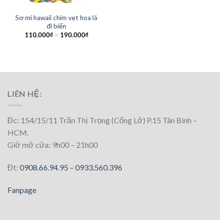
Sơ mi hawaii chim vẹt hoa lá
đi biển
110.000
₫
–
190.000
₫
LIÊN HỆ:
Đc: 154/15/11 Trần Thị Trọng (Cống Lở) P.15 Tân Bình –
HCM.
Giờ mở cửa: 9h00 – 21h00
Đt:
0908.66.94.95 –
0933.560.396
Fanpage