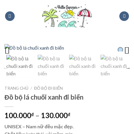
Skip
to
content
TRANG CHỦ
/
ĐỒ BỘ ĐI BIỂN
Đồ bộ lá chuối xanh đi biển
100.000
–
130.000
₫
₫
UNISEX – Nam nữ đều mặc đẹp.
Chất liệu:
kate thái, vải mềm, mịn.