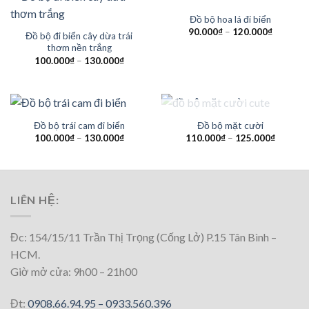
Đồ bộ hoa lá đi biển
90.000
₫
–
120.000
₫
Đồ bộ đi biển cây dừa trái
thơm nền trắng
100.000
₫
–
130.000
₫
HẾT HÀNG
Đồ bộ trái cam đi biển
Đồ bộ mặt cười
100.000
₫
–
130.000
₫
110.000
₫
–
125.000
₫
LIÊN HỆ:
Đc: 154/15/11 Trần Thị Trọng (Cống Lở) P.15 Tân Bình –
HCM.
Giờ mở cửa: 9h00 – 21h00
Đt:
0908.66.94.95 –
0933.560.396