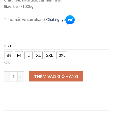
Size
: bé ->100kg
Thắc mắc về sản phẩm?
Chat ngay!
SIZE
Bé
M
L
XL
2XL
3XL
XÓA
Đồ bộ lá chuối xanh đi biển số lượng
THÊM VÀO GIỎ HÀNG