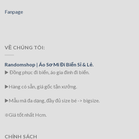
Fanpage
VỀ CHÚNG TÔI:
Randomshop
|
Áo Sơ Mi Đi Biển Sỉ & Lẻ.
▶️ Đồng phục đi biển
, áo gia đình đi biển.
▶️Hàng có sẵn, giá gốc tận xưởng.
▶️
Mẫu mã đa dạng, đầy đủ size bé -> bigsize.
❇️
Giá tốt nhất Hcm.
CHÍNH SÁCH