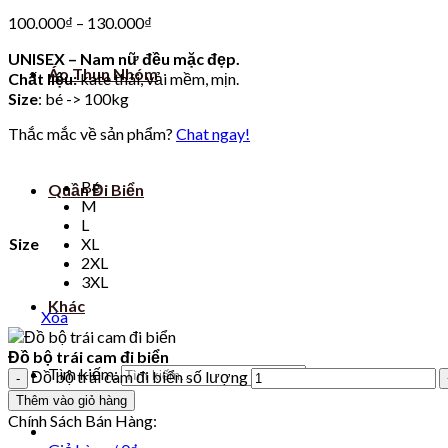
100.000
₫
–
130.000
₫
UNISEX – Nam nữ đều mặc đẹp.
Áo Thun Nhóm
Chất liệu:
kate thái, vải mềm, mịn.
Size
: bé -> 100kg
Thắc mắc về sản phẩm?
Chat ngay!
Bé
Quần Đi Biển
M
L
Size
XL
2XL
3XL
Khác
Xóa
Đồ bộ trái cam đi biển
Tìm kiếm:
Đồ bộ trái cam đi biển số lượng
Thêm vào giỏ hàng
Chính Sách Bán Hàng: