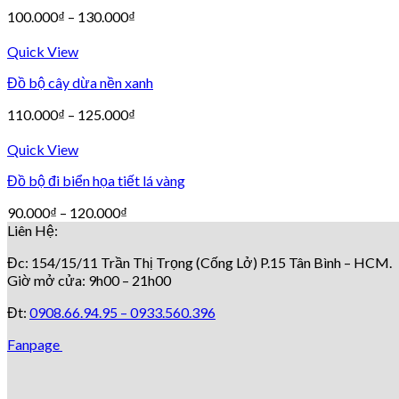
100.000
₫
–
130.000
₫
Quick View
Đồ bộ cây dừa nền xanh
110.000
₫
–
125.000
₫
Quick View
Đồ bộ đi biển họa tiết lá vàng
90.000
₫
–
120.000
₫
Liên Hệ:
Đc: 154/15/11 Trần Thị Trọng (Cống Lở) P.15 Tân Bình – HCM.
Giờ mở cửa: 9h00 – 21h00
Đt:
0908.66.94.95 –
0933.560.396
Fanpage