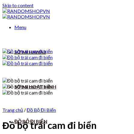
Skip to content
Menu
SƠ MI HAWAII
SƠ MI HOẠT HÌNH
Trang chủ
/
Đồ Bộ Đi Biển
ĐỒ BỘ ĐI BIỂN
Đồ bộ trái cam đi biển