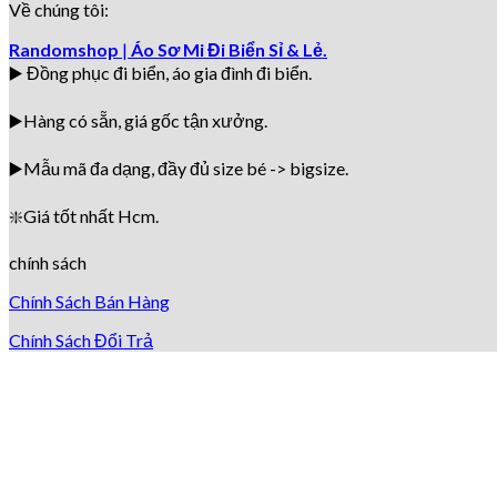
Về chúng tôi:
Randomshop
|
Áo Sơ Mi Đi Biển Sỉ & Lẻ.
▶️ Đồng phục đi biển
, áo gia đình đi biển.
▶️Hàng có sẵn, giá gốc tận xưởng.
▶️
Mẫu mã đa dạng, đầy đủ size bé -> bigsize.
❇️
Giá tốt nhất Hcm.
chính sách
Chính Sách Bán Hàng
Chính Sách Đổi Trả