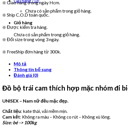
Giỏ hàng /
0
₫
❇️ Giao hàng trong ngày Hcm.
Chưa có sản phẩm trong giỏ hàng.
❇️ Ship C.O.D toàn quốc.
Giỏ hàng
❇️ Được kiểm tra hàng.
Chưa có sản phẩm trong giỏ hàng.
❇️ Đổi size trong vòng 3 ngày.
❇️ FreeShip đơn hàng từ 300k.
Mô tả
Thông tin bổ sung
Đánh giá (0)
Đồ bộ trái cam thích hợp mặc nhóm đi bi
UNISEX – Nam nữ đều mặc đẹp.
Chất liệu
: kate thái, vải mềm mịn.
Cam kết
: Không ra màu – Không co rút – Không xù lông.
Size: bé -> 100kg