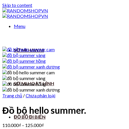
Skip to content
Menu
SƠ MI HAWAII
SƠ MI HOẠT HÌNH
Trang chủ
/
Chưa phân loại
Đồ bộ hello summer.
ĐỒ BỘ ĐI BIỂN
110.000
₫
–
125.000
₫