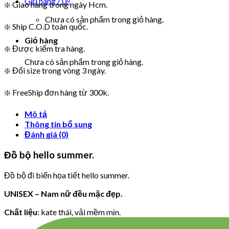
Giỏ hàng /
0
₫
❇️ Giao hàng trong ngày Hcm.
Chưa có sản phẩm trong giỏ hàng.
❇️ Ship C.O.D toàn quốc.
Giỏ hàng
❇️ Được kiểm tra hàng.
Chưa có sản phẩm trong giỏ hàng.
❇️ Đổi size trong vòng 3 ngày.
❇️ FreeShip đơn hàng từ 300k.
Mô tả
Thông tin bổ sung
Đánh giá (0)
Đồ bộ hello summer.
Đồ bộ đi biển họa tiết hello summer.
UNISEX – Nam nữ đều mặc đẹp.
Chất liệu
: kate thái, vải mềm mịn.