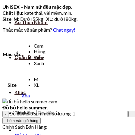
UNISEX – Nam nữ đều mặc đẹp.
Chất liệu:
kate thái, vải mềm, mịn.
Size
:
M:
Dưới 55kg,
XL:
dưới 80kg.
Áo Thun Nhóm
Thắc mắc về sản phẩm?
Chat ngay!
Cam
Hồng
Màu sắc
Quần Đi Biển
Vàng
Xanh
M
Size
XL
Khác
Xóa
Đồ bộ hello summer.
Tìm kiếm:
Đồ bộ hello summer. số lượng
Thêm vào giỏ hàng
Chính Sách Bán Hàng: