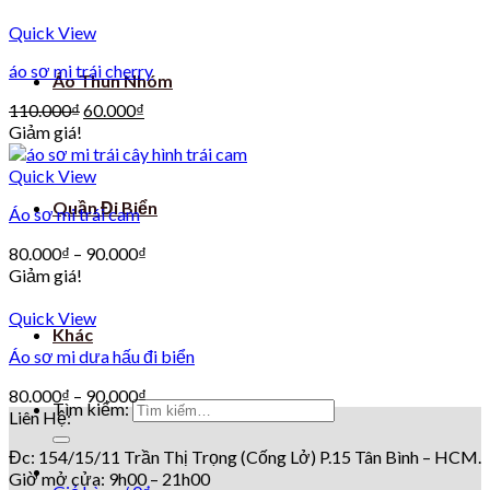
Quick View
áo sơ mi trái cherry
Áo Thun Nhóm
110.000
₫
60.000
₫
Giảm giá!
Quick View
Quần Đi Biển
Áo sơ mi trái cam
80.000
₫
–
90.000
₫
Giảm giá!
Quick View
Khác
Áo sơ mi dưa hấu đi biển
80.000
₫
–
90.000
₫
Tìm kiếm:
Liên Hệ:
Đc: 154/15/11 Trần Thị Trọng (Cống Lở) P.15 Tân Bình – HCM.
Giờ mở cửa: 9h00 – 21h00