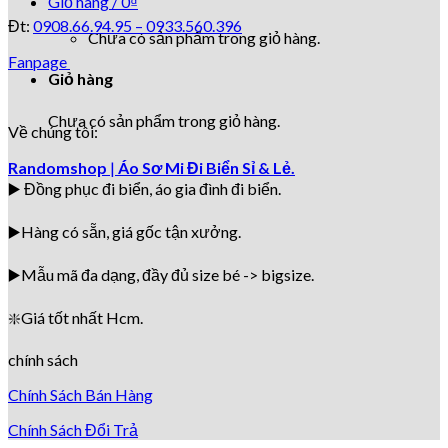
Giỏ hàng /
0
₫
Đt:
0908.66.94.95 –
0933.560.396
Chưa có sản phẩm trong giỏ hàng.
Fanpage
Giỏ hàng
Chưa có sản phẩm trong giỏ hàng.
Về chúng tôi:
Randomshop
|
Áo Sơ Mi Đi Biển Sỉ & Lẻ.
▶️ Đồng phục đi biển
, áo gia đình đi biển.
▶️Hàng có sẵn, giá gốc tận xưởng.
▶️
Mẫu mã đa dạng, đầy đủ size bé -> bigsize.
❇️
Giá tốt nhất Hcm.
chính sách
Chính Sách Bán Hàng
Chính Sách Đổi Trả