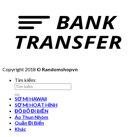
Copyright 2018 ©
Randomshopvn
Tìm kiếm:
SƠ MI HAWAII
SƠ MI HOẠT HÌNH
ĐỒ BỘ ĐI BIỂN
Áo Thun Nhóm
Quần Đi Biển
Khác