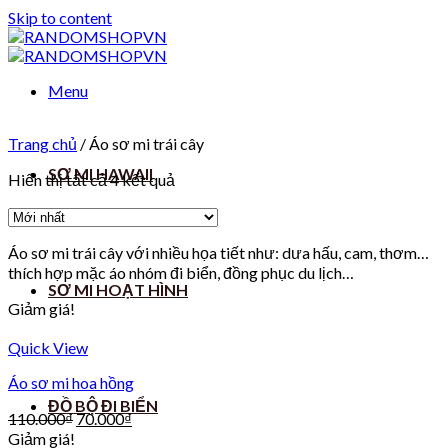
Skip to content
Menu
Trang chủ
/
Áo sơ mi trái cây
SƠ MI HAWAII
Hiển thị tất cả 4 kết quả
Áo sơ mi trái cây với nhiều họa tiết như: dưa hấu, cam, thơm…
thích hợp mặc áo nhóm đi biển, đồng phục du lịch…
SƠ MI HOẠT HÌNH
Giảm giá!
Quick View
Áo sơ mi hoa hồng
ĐỒ BỘ ĐI BIỂN
110.000
₫
70.000
₫
Giảm giá!