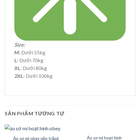
Size:
M
: Dưới 55kg
L
: Dưới 70kg
XL
: Dưới 80kg
2XL
: Dưới 100kg
SẢN PHẨM TƯƠNG TỰ
HẾT HÀNG
Áo sơ mi hoạt hình
Áo sơ mi obey nền trắng