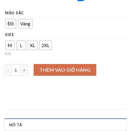
MÀU SẮC
Đỏ
Vàng
SIZE
M
L
XL
2XL
XÓA
Áo sơ mi chó pitbull cute số lượng
THÊM VÀO GIỎ HÀNG
MÔ TẢ