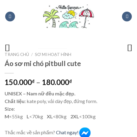
Skip
to
content
TRANG CHỦ
/
SƠ MI HOẠT HÌNH
Áo sơ mi chó pitbull cute
150.000
–
180.000
₫
₫
UNISEX – Nam nữ đều mặc đẹp.
Chất liệu:
kate poly, vải dày đẹp, đứng form.
Size
:
M
<55kg
L
<70kg
XL
<80kg
2XL
<100kg
Thắc mắc về sản phẩm?
Chat ngay!