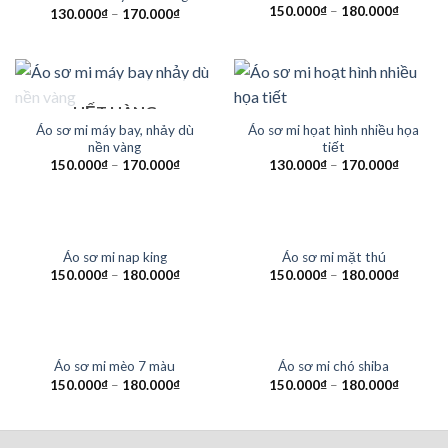
150.000
₫
–
180.000
₫
130.000
₫
–
170.000
₫
HẾT HÀNG
Áo sơ mi máy bay, nhảy dù
Áo sơ mi họat hình nhiều họa
nền vàng
tiết
150.000
₫
–
170.000
₫
130.000
₫
–
170.000
₫
HẾT HÀNG
HẾT HÀNG
Áo sơ mi nap king
Áo sơ mi mặt thú
150.000
₫
–
180.000
₫
150.000
₫
–
180.000
₫
HẾT HÀNG
HẾT HÀNG
Áo sơ mi mèo 7 màu
Áo sơ mi chó shiba
150.000
₫
–
180.000
₫
150.000
₫
–
180.000
₫