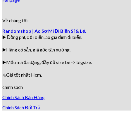
Về chúng tôi:
Randomshop
|
Áo Sơ Mi Đi Biển Sỉ & Lẻ.
▶️ Đồng phục đi biển
, áo gia đình đi biển.
▶️Hàng có sẵn, giá gốc tận xưởng.
▶️
Mẫu mã đa dạng, đầy đủ size bé -> bigsize.
❇️
Giá tốt nhất Hcm.
chính sách
Chính Sách Bán Hàng
Chính Sách Đổi Trả