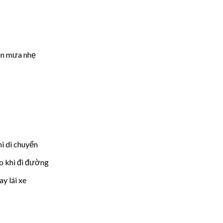
ện mưa nhẹ
i di chuyển
o khi đi đường
y lái xe