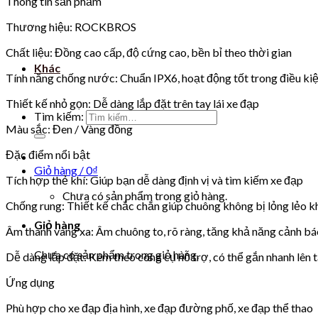
Thông tin sản phẩm
Thương hiệu: ROCKBROS
Chất liệu: Đồng cao cấp, độ cứng cao, bền bỉ theo thời gian
Khác
Tính năng chống nước: Chuẩn IPX6, hoạt động tốt trong điều ki
Thiết kế nhỏ gọn: Dễ dàng lắp đặt trên tay lái xe đạp
Tìm kiếm:
Màu sắc: Đen / Vàng đồng
Đặc điểm nổi bật
Giỏ hàng /
0
₫
Tích hợp thẻ khí: Giúp bạn dễ dàng định vị và tìm kiếm xe đạp
Chưa có sản phẩm trong giỏ hàng.
Chống rung: Thiết kế chắc chắn giúp chuông không bị lỏng lẻo kh
Giỏ hàng
Âm thanh vang xa: Âm chuông to, rõ ràng, tăng khả năng cảnh bá
Chưa có sản phẩm trong giỏ hàng.
Dễ dàng lắp đặt: Kèm theo công cụ hỗ trợ, có thể gắn nhanh lên ta
Ứng dụng
Phù hợp cho xe đạp địa hình, xe đạp đường phố, xe đạp thể thao