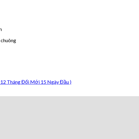
m
 chuông
 12 Tháng Đổi Mới 15 Ngày Đầu )