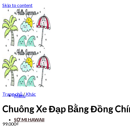
Skip to content
Trang chủ
/
Khác
Menu
Chuông Xe Đạp Bằng Đồng Chí
SƠ MI HAWAII
99.000
₫