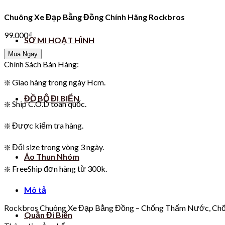
Chuông Xe Đạp Bằng Đồng Chính Hãng Rockbros
99.000
₫
SƠ MI HOẠT HÌNH
Mua Ngay
Chính Sách Bán Hàng:
❇️ Giao hàng trong ngày Hcm.
ĐỒ BỘ ĐI BIỂN
❇️ Ship C.O.D toàn quốc.
❇️ Được kiểm tra hàng.
❇️ Đổi size trong vòng 3 ngày.
Áo Thun Nhóm
❇️ FreeShip đơn hàng từ 300k.
Mô tả
Rockbros Chuông Xe Đạp Bằng Đồng – Chống Thấm Nước, Ch
Quần Đi Biển