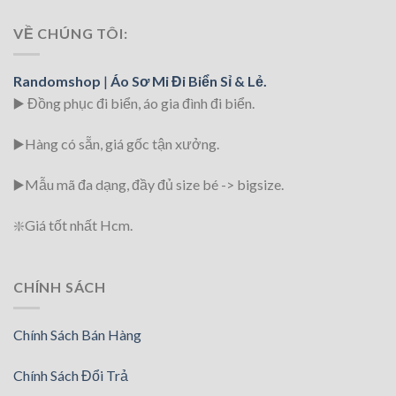
VỀ CHÚNG TÔI:
Randomshop
|
Áo Sơ Mi Đi Biển Sỉ & Lẻ.
▶️ Đồng phục đi biển
, áo gia đình đi biển.
▶️Hàng có sẵn, giá gốc tận xưởng.
▶️
Mẫu mã đa dạng, đầy đủ size bé -> bigsize.
❇️
Giá tốt nhất Hcm.
CHÍNH SÁCH
Chính Sách Bán Hàng
Chính Sách Đổi Trả