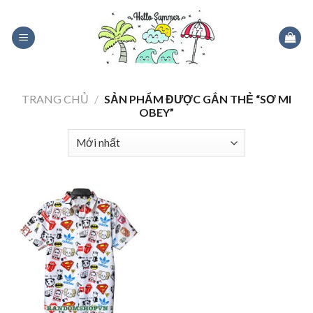
Skip
to
content
TRANG CHỦ
/
SẢN PHẨM ĐƯỢC GẮN THẺ “SƠ MI
OBEY”