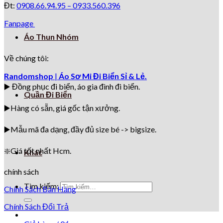
Đt:
0908.66.94.95 –
0933.560.396
Fanpage
Áo Thun Nhóm
Về chúng tôi:
Randomshop
|
Áo Sơ Mi Đi Biển Sỉ & Lẻ.
▶️ Đồng phục đi biển
, áo gia đình đi biển.
Quần Đi Biển
▶️Hàng có sẵn, giá gốc tận xưởng.
▶️
Mẫu mã đa dạng, đầy đủ size bé -> bigsize.
❇️
Giá tốt nhất Hcm.
Khác
chính sách
Tìm kiếm:
Chính Sách Bán Hàng
Chính Sách Đổi Trả