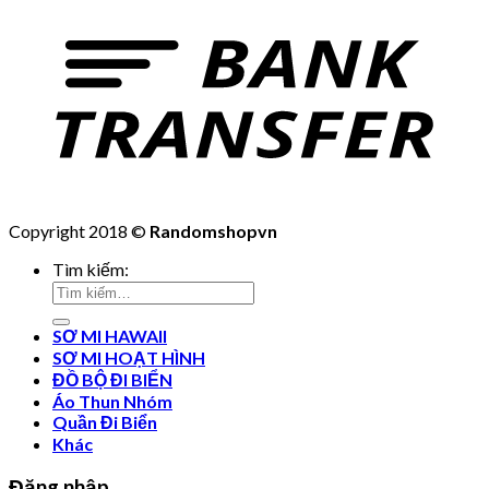
Copyright 2018 ©
Randomshopvn
Tìm kiếm:
SƠ MI HAWAII
SƠ MI HOẠT HÌNH
ĐỒ BỘ ĐI BIỂN
Áo Thun Nhóm
Quần Đi Biển
Khác
Đăng nhập