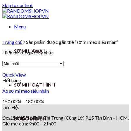
Skip to content
Menu
Trang chủ
/
Sản phẩm được gắn thẻ “sơ mi mèo siêu nhân”
SƠ MI HAWAII
Hiển thị kết quả duy nhất
Quick View
Hết hàng
SƠ MI HOẠT HÌNH
Áo sơ mi mèo siêu nhân
150.000
₫
–
180.000
₫
Liên Hệ:
Đc: 154/15/11 Trần Thị Trọng (Cống Lở) P.15 Tân Bình – HCM.
ĐỒ BỘ ĐI BIỂN
Giờ mở cửa: 9h00 – 21h00