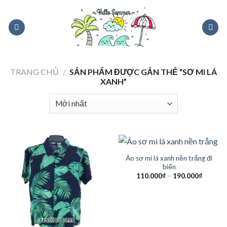
Skip
to
content
TRANG CHỦ
/
SẢN PHẨM ĐƯỢC GẮN THẺ “SƠ MI LÁ
XANH”
Áo sơ mi lá xanh nền trắng đi
biển
110.000
₫
–
190.000
₫