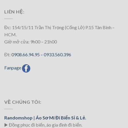
LIÊN HỆ:
Đc: 154/15/11 Trần Thị Trọng (Cống Lở) P.15 Tân Bình –
HCM.
Giờ mở cửa: 9h00 – 21h00
Đt:
0908.66.94.95 –
0933.560.396
Fanpage
VỀ CHÚNG TÔI:
Randomshop
|
Áo Sơ Mi Đi Biển Sỉ & Lẻ.
▶️ Đồng phục đi biển
, áo gia đình đi biển.