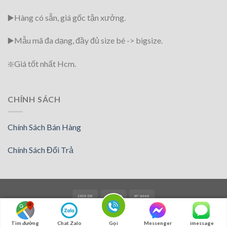
▶️Hàng có sẵn, giá gốc tận xưởng.
▶️
Mẫu mã đa dạng, đầy đủ size bé -> bigsize.
❇️
Giá tốt nhất Hcm.
CHÍNH SÁCH
Chính Sách Bán Hàng
Chính Sách Đổi Trả
Copyright 2018 ©
Randomshopvn
Tìm đường
Chat Zalo
Gọi
Messenger
imessage