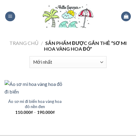
Skip
to
content
TRANG CHỦ
/
SẢN PHẨM ĐƯỢC GẮN THẺ “SƠ MI
HOA VÀNG HOA ĐỎ”
Áo sơ mi đi biển hoa vàng hoa
đỏ nền đen
110.000
₫
–
190.000
₫