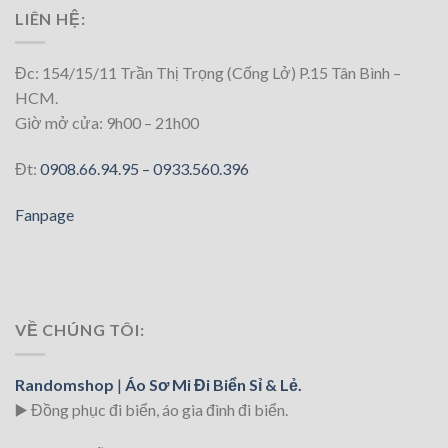
LIÊN HỆ:
Đc: 154/15/11 Trần Thị Trọng (Cống Lở) P.15 Tân Bình –
HCM.
Giờ mở cửa: 9h00 – 21h00
Đt:
0908.66.94.95 –
0933.560.396
Fanpage
VỀ CHÚNG TÔI:
Randomshop
|
Áo Sơ Mi Đi Biển Sỉ & Lẻ.
▶️ Đồng phục đi biển
, áo gia đình đi biển.