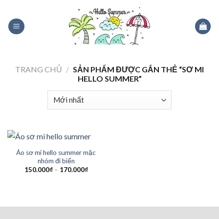
Skip
to
content
TRANG CHỦ
/
SẢN PHẨM ĐƯỢC GẮN THẺ “SƠ MI
HELLO SUMMER”
Áo sơ mi hello summer mặc
nhóm đi biển
150.000
₫
–
170.000
₫