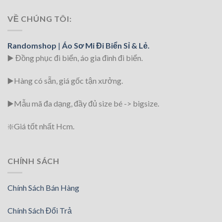
VỀ CHÚNG TÔI:
Randomshop
|
Áo Sơ Mi Đi Biển Sỉ & Lẻ.
▶️ Đồng phục đi biển
, áo gia đình đi biển.
▶️Hàng có sẵn, giá gốc tận xưởng.
▶️
Mẫu mã đa dạng, đầy đủ size bé -> bigsize.
❇️
Giá tốt nhất Hcm.
CHÍNH SÁCH
Chính Sách Bán Hàng
Chính Sách Đổi Trả