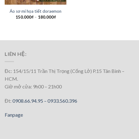
Áo sơ mi họa tiết doraemon
150.000
₫
–
180.000
₫
LIÊN HỆ:
Đc: 154/15/11 Trần Thị Trọng (Cống Lở) P.15 Tân Bình –
HCM.
Giờ mở cửa: 9h00 – 21h00
Đt:
0908.66.94.95 –
0933.560.396
Fanpage