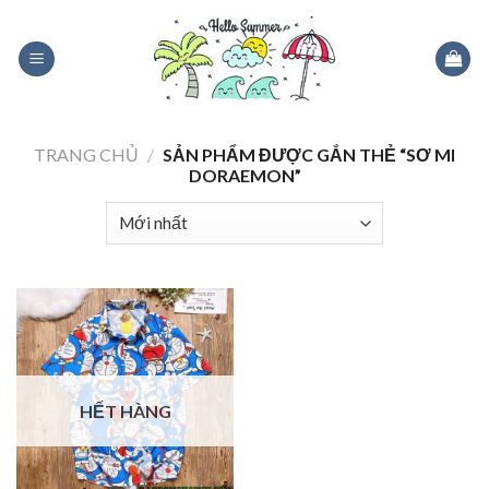
Skip
to
content
TRANG CHỦ
/
SẢN PHẨM ĐƯỢC GẮN THẺ “SƠ MI
DORAEMON”
HẾT HÀNG