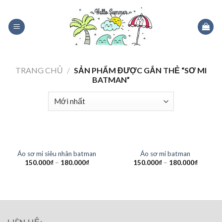
Skip
to
content
TRANG CHỦ
/
SẢN PHẨM ĐƯỢC GẮN THẺ “SƠ MI
BATMAN”
HẾT HÀNG
HẾT HÀNG
Áo sơ mi siêu nhân batman
Áo sơ mi batman
150.000
₫
–
180.000
₫
150.000
₫
–
180.000
₫
LIÊN HỆ: