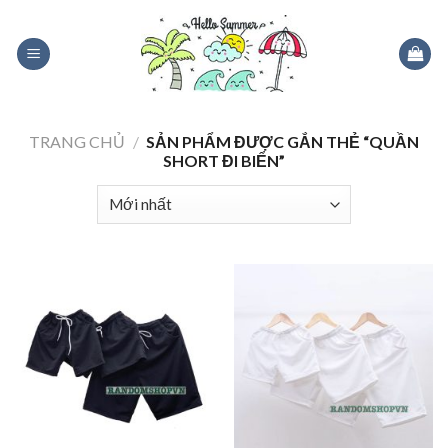
Skip
to
content
TRANG CHỦ
/
SẢN PHẨM ĐƯỢC GẮN THẺ “QUẦN
SHORT ĐI BIỂN”