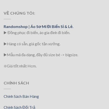
VỀ CHÚNG TÔI:
Randomshop
|
Áo Sơ Mi Đi Biển Sỉ & Lẻ.
▶️ Đồng phục đi biển
, áo gia đình đi biển.
▶️Hàng có sẵn, giá gốc tận xưởng.
▶️
Mẫu mã đa dạng, đầy đủ size bé -> bigsize.
❇️
Giá tốt nhất Hcm.
CHÍNH SÁCH
Chính Sách Bán Hàng
Chính Sách Đổi Trả