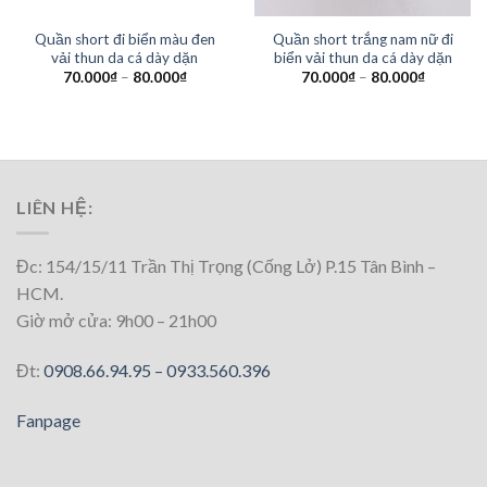
Quần short đi biển màu đen
Quần short trắng nam nữ đi
vải thun da cá dày dặn
biển vải thun da cá dày dặn
70.000
₫
–
80.000
₫
70.000
₫
–
80.000
₫
LIÊN HỆ:
Đc: 154/15/11 Trần Thị Trọng (Cống Lở) P.15 Tân Bình –
HCM.
Giờ mở cửa: 9h00 – 21h00
Đt:
0908.66.94.95 –
0933.560.396
Fanpage