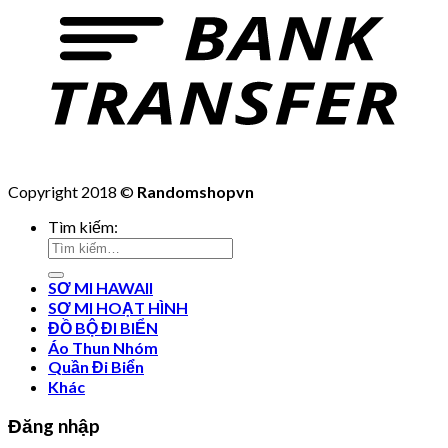
Copyright 2018 ©
Randomshopvn
Tìm kiếm:
SƠ MI HAWAII
SƠ MI HOẠT HÌNH
ĐỒ BỘ ĐI BIỂN
Áo Thun Nhóm
Quần Đi Biển
Khác
Đăng nhập