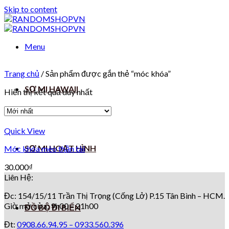
Skip to content
Menu
Trang chủ
/
Sản phẩm được gắn thẻ “móc khóa”
SƠ MI HAWAII
Hiển thị kết quả duy nhất
Quick View
SƠ MI HOẠT HÌNH
Móc khóa mèo thần tài
30.000
₫
Liên Hệ:
Đc: 154/15/11 Trần Thị Trọng (Cống Lở) P.15 Tân Bình – HCM.
Giờ mở cửa: 9h00 – 21h00
ĐỒ BỘ ĐI BIỂN
Đt:
0908.66.94.95 –
0933.560.396