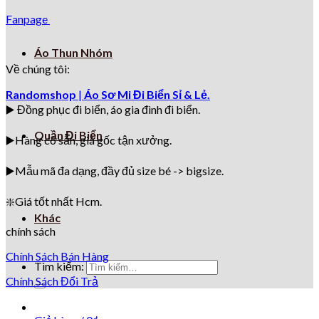
Fanpage
Áo Thun Nhóm
Về chúng tôi:
Randomshop
|
Áo Sơ Mi Đi Biển Sỉ & Lẻ.
▶️ Đồng phục đi biển
, áo gia đình đi biển.
Quần Đi Biển
▶️Hàng có sẵn, giá gốc tận xưởng.
▶️
Mẫu mã đa dạng, đầy đủ size bé -> bigsize.
❇️
Giá tốt nhất Hcm.
Khác
chính sách
Chính Sách Bán Hàng
Tìm kiếm:
Chính Sách Đổi Trả