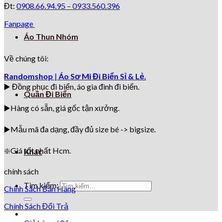
Đt:
0908.66.94.95 –
0933.560.396
Fanpage
Áo Thun Nhóm
Về chúng tôi:
Randomshop
|
Áo Sơ Mi Đi Biển Sỉ & Lẻ.
▶️ Đồng phục đi biển
, áo gia đình đi biển.
Quần Đi Biển
▶️Hàng có sẵn, giá gốc tận xưởng.
▶️
Mẫu mã đa dạng, đầy đủ size bé -> bigsize.
❇️
Giá tốt nhất Hcm.
Khác
chính sách
Tìm kiếm:
Chính Sách Bán Hàng
Chính Sách Đổi Trả