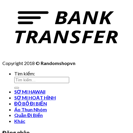
Copyright 2018 ©
Randomshopvn
Tìm kiếm:
SƠ MI HAWAII
SƠ MI HOẠT HÌNH
ĐỒ BỘ ĐI BIỂN
Áo Thun Nhóm
Quần Đi Biển
Khác
Đăng nhập