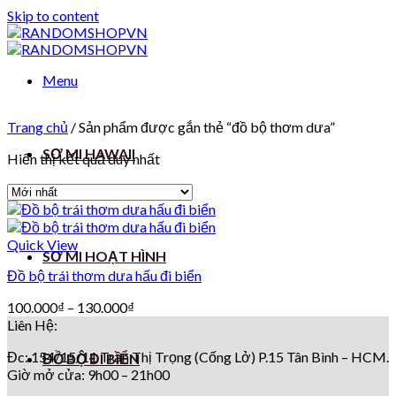
Skip to content
Menu
Trang chủ
/
Sản phẩm được gắn thẻ “đồ bộ thơm dưa”
SƠ MI HAWAII
Hiển thị kết quả duy nhất
Quick View
SƠ MI HOẠT HÌNH
Đồ bộ trái thơm dưa hấu đi biển
100.000
₫
–
130.000
₫
Liên Hệ:
Đc: 154/15/11 Trần Thị Trọng (Cống Lở) P.15 Tân Bình – HCM.
ĐỒ BỘ ĐI BIỂN
Giờ mở cửa: 9h00 – 21h00