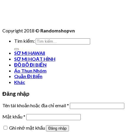
Copyright 2018 ©
Randomshopvn
Tìm kiếm:
SƠ MI HAWAII
SƠ MI HOẠT HÌNH
ĐỒ BỘ ĐI BIỂN
Áo Thun Nhóm
Quần Đi Biển
Khác
Đăng nhập
Tên tài khoản hoặc địa chỉ email
*
Mật khẩu
*
Ghi nhớ mật khẩu
Đăng nhập