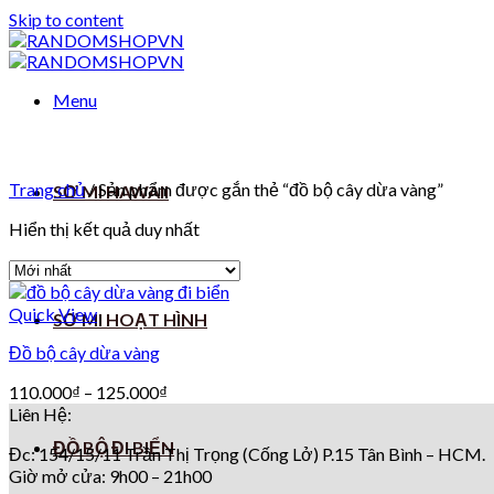
Skip to content
Menu
Trang chủ
/
Sản phẩm được gắn thẻ “đồ bộ cây dừa vàng”
SƠ MI HAWAII
Hiển thị kết quả duy nhất
Quick View
SƠ MI HOẠT HÌNH
Đồ bộ cây dừa vàng
110.000
₫
–
125.000
₫
Liên Hệ:
ĐỒ BỘ ĐI BIỂN
Đc: 154/15/11 Trần Thị Trọng (Cống Lở) P.15 Tân Bình – HCM.
Giờ mở cửa: 9h00 – 21h00