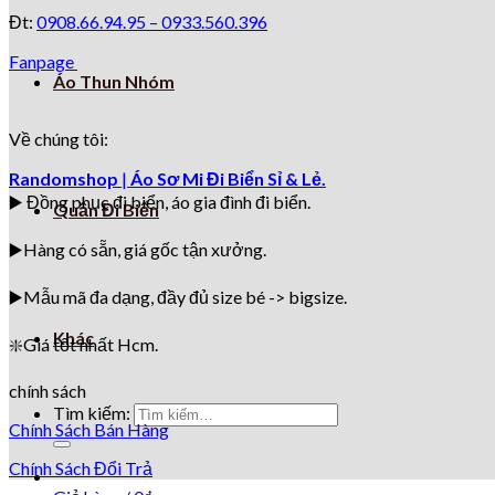
Đt:
0908.66.94.95 –
0933.560.396
Fanpage
Áo Thun Nhóm
Về chúng tôi:
Randomshop
|
Áo Sơ Mi Đi Biển Sỉ & Lẻ.
▶️ Đồng phục đi biển
, áo gia đình đi biển.
Quần Đi Biển
▶️Hàng có sẵn, giá gốc tận xưởng.
▶️
Mẫu mã đa dạng, đầy đủ size bé -> bigsize.
Khác
❇️
Giá tốt nhất Hcm.
chính sách
Tìm kiếm:
Chính Sách Bán Hàng
Chính Sách Đổi Trả