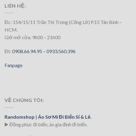
LIÊN HỆ:
Đc: 154/15/11 Trần Thị Trọng (Cống Lở) P.15 Tân Bình –
HCM.
Giờ mở cửa: 9h00 – 21h00
Đt:
0908.66.94.95 –
0933.560.396
Fanpage
VỀ CHÚNG TÔI:
Randomshop
|
Áo Sơ Mi Đi Biển Sỉ & Lẻ.
▶️ Đồng phục đi biển
, áo gia đình đi biển.