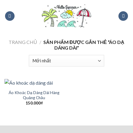
Skip
to
content
TRANG CHỦ
/
SẢN PHẨM ĐƯỢC GẮN THẺ “ÁO DẠ
DÁNG DÀI”
Áo Khoác Dạ Dáng Dài Hàng
Quảng Châu
150.000
₫