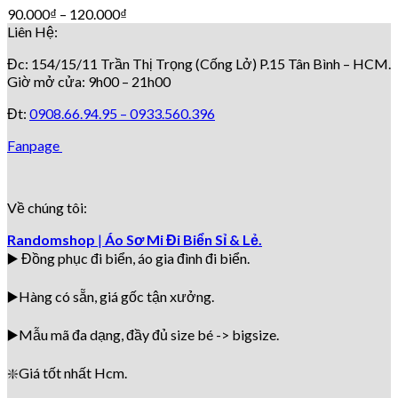
90.000
₫
–
120.000
₫
Liên Hệ:
Đc: 154/15/11 Trần Thị Trọng (Cống Lở) P.15 Tân Bình – HCM.
Giờ mở cửa: 9h00 – 21h00
Đt:
0908.66.94.95 –
0933.560.396
Fanpage
Về chúng tôi:
Randomshop
|
Áo Sơ Mi Đi Biển Sỉ & Lẻ.
▶️ Đồng phục đi biển
, áo gia đình đi biển.
▶️Hàng có sẵn, giá gốc tận xưởng.
▶️
Mẫu mã đa dạng, đầy đủ size bé -> bigsize.
❇️
Giá tốt nhất Hcm.