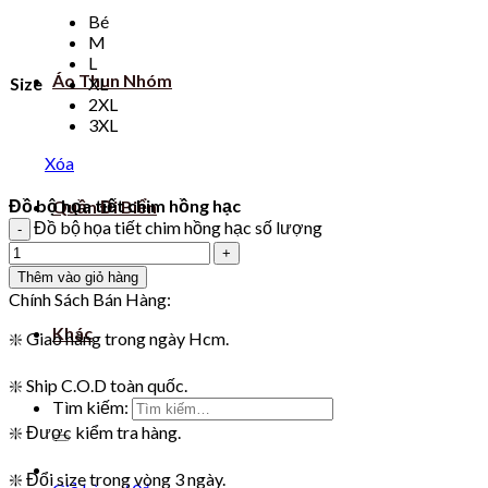
Bé
M
L
Áo Thun Nhóm
Size
XL
2XL
3XL
Xóa
Đồ bộ họa tiết chim hồng hạc
Quần Đi Biển
Đồ bộ họa tiết chim hồng hạc số lượng
Thêm vào giỏ hàng
Chính Sách Bán Hàng:
Khác
❇️ Giao hàng trong ngày Hcm.
❇️ Ship C.O.D toàn quốc.
Tìm kiếm:
❇️ Được kiểm tra hàng.
❇️ Đổi size trong vòng 3 ngày.