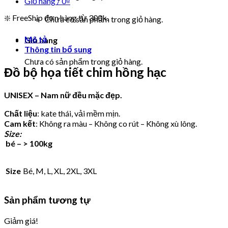
Giỏ hàng /
0
₫
❇️ FreeShip đơn hàng từ 300k.
Chưa có sản phẩm trong giỏ hàng.
Mô tả
Giỏ hàng
Thông tin bổ sung
Chưa có sản phẩm trong giỏ hàng.
Đồ bộ họa tiết chim hồng hạc
UNISEX – Nam nữ đều mặc đẹp.
Chất liệu
: kate thái, vải mềm mịn.
Cam kết
: Không ra màu – Không co rút – Không xù lông.
Size:
bé – > 100kg
Size
Bé, M, L, XL, 2XL, 3XL
Sản phẩm tương tự
Giảm giá!