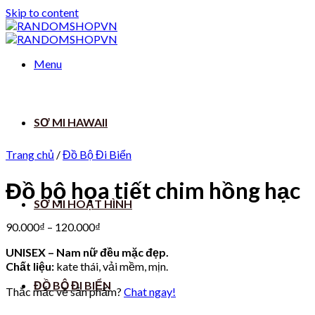
Skip to content
Menu
SƠ MI HAWAII
Trang chủ
/
Đồ Bộ Đi Biển
Đồ bộ họa tiết chim hồng hạc
SƠ MI HOẠT HÌNH
90.000
₫
–
120.000
₫
UNISEX – Nam nữ đều mặc đẹp.
Chất liệu:
kate thái, vải mềm, mịn.
ĐỒ BỘ ĐI BIỂN
Thắc mắc về sản phẩm?
Chat ngay!