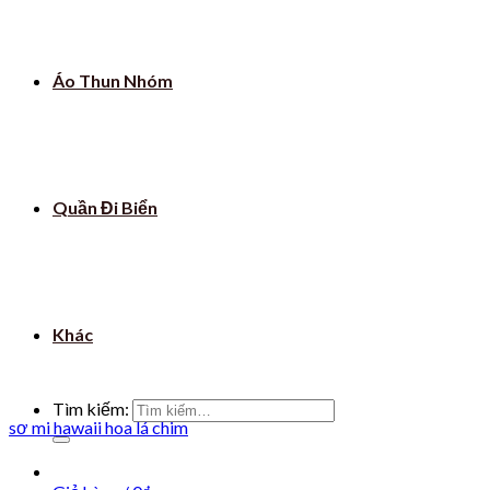
Áo Thun Nhóm
Quần Đi Biển
Khác
Tìm kiếm:
sơ mi hawaii hoa lá chim