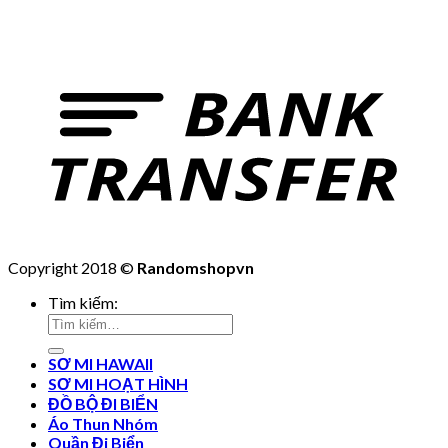
Copyright 2018 ©
Randomshopvn
Tìm kiếm:
SƠ MI HAWAII
SƠ MI HOẠT HÌNH
ĐỒ BỘ ĐI BIỂN
Áo Thun Nhóm
Quần Đi Biển