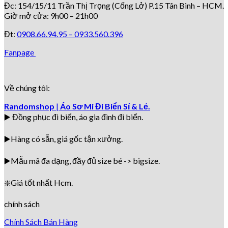
Đc: 154/15/11 Trần Thị Trọng (Cống Lở) P.15 Tân Bình – HCM.
Giờ mở cửa: 9h00 – 21h00
Đt:
0908.66.94.95 –
0933.560.396
Fanpage
Về chúng tôi:
Randomshop
|
Áo Sơ Mi Đi Biển Sỉ & Lẻ.
▶️ Đồng phục đi biển
, áo gia đình đi biển.
▶️Hàng có sẵn, giá gốc tận xưởng.
▶️
Mẫu mã đa dạng, đầy đủ size bé -> bigsize.
❇️
Giá tốt nhất Hcm.
chính sách
Chính Sách Bán Hàng